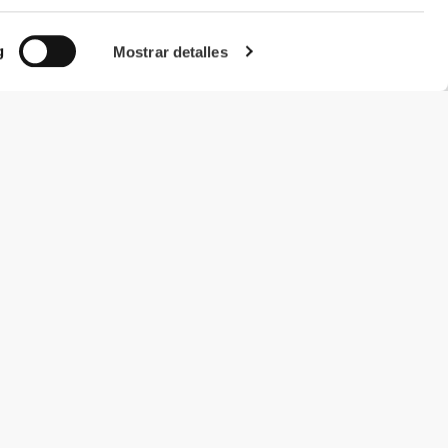
g
Mostrar detalles
#ExceedYourself
Métodos de pago