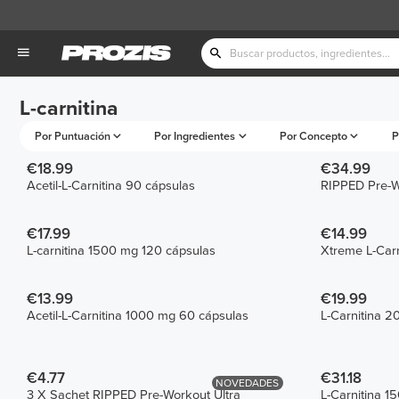
L-carnitina
Por Puntuación
Por Ingredientes
Por Concepto
P
€18.99
€34.99
Acetil-L-Carnitina 90 cápsulas
RIPPED Pre-W
€17.99
€14.99
L-carnitina 1500 mg 120 cápsulas
Xtreme L-Carn
€13.99
€19.99
Acetil-L-Carnitina 1000 mg 60 cápsulas
L-Carnitina 2
€4.77
€31.18
NOVEDADES
3 X Sachet RIPPED Pre-Workout Ultra
L-Carnitina 1