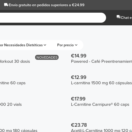
Envío gratuito
en pedidos superiores a €24.99
Chat e
or Necesidades Dietéticas
Por precio
€14.99
NOVEDADES
orkout 30 dosis
Powered - Café Preentrenamien
€12.99
itine 60 caps
L-carnitina 1500 mg 60 cápsulas
€17.99
000 20 vials
L-Carnitine Carnipure® 60 caps
€23.78
500 mg 180 cápsulas
Acetil-L-Carnitina 1000 mg 120 