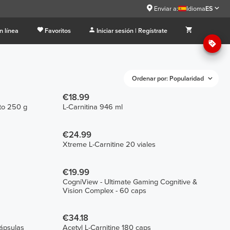
Enviar a:
Idioma
ES
n línea
Favoritos
Iniciar sesión | Regístrate
Ordenar por: Popularidad
€18.99
to 250 g
L-Carnitina 946 ml
€24.99
Xtreme L-Carnitine 20 viales
€19.99
CogniView - Ultimate Gaming Cognitive &
Vision Complex - 60 caps
€34.18
cápsulas
Acetyl L-Carnitine 180 caps