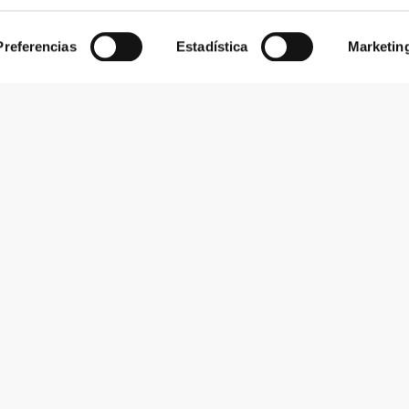
Preferencias
Estadística
Marketin
Suscribirse al boletín
Recibe noticias y promociones en tu correo electrónico.
Suscribirse