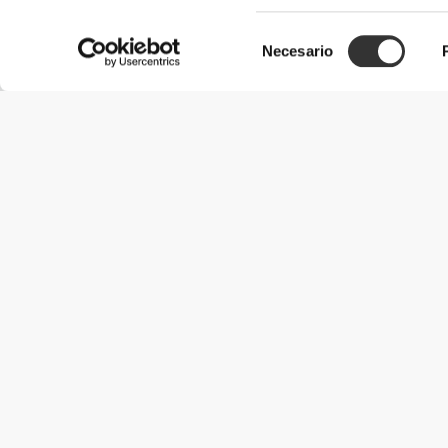
Selección
Necesario
de
consentimiento
Información útil
Únete a nuestro equipo
Únete a nosotros
Términos y condiciones
Servicio de Atención al Cliente
Opciones de envío