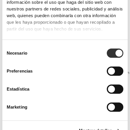
información sobre el uso que haga del sitio web con
nuestros partners de redes sociales, publicidad y análisis
web, quienes pueden combinarla con otra información
que les haya proporcionado o que hayan recopilado a
partir del uso que haya hecho de sus servicios.
PRO•CGT 400 g
€12.99
Selección
Necesario
de
Prevención de lesiones
consentimiento
Asegúrate de que tu recuperación muscular está optimizada, tus
Preferencias
articulaciones se lubrican y tu cuerpo se protege contra la inflamación
con estos productos.
Estadística
Marketing