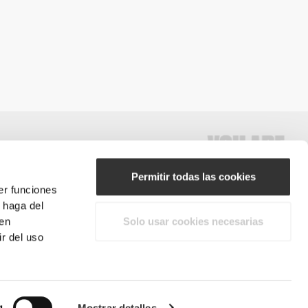
Permitir todas las cookies
er funciones
 haga del
#ExceedYourself
den
Solo usar cookies necesarias
r del uso
Métodos de pago
derechos reservados.
g
Mostrar detalles