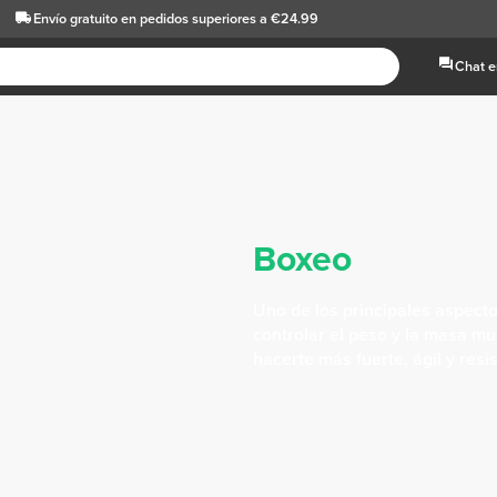
Envío gratuito
en pedidos superiores a €24.99
Chat e
Boxeo
Uno de los principales aspecto
controlar el peso y la masa mu
hacerte más fuerte, ágil y resi