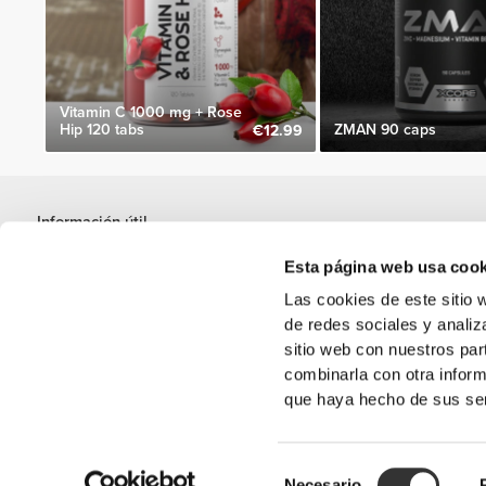
Vitamin C 1000 mg + Rose
Hip 120 tabs
ZMAN 90 caps
€12.99
Información útil
Únete a nuestro equipo
Esta página web usa cook
Únete a nosotros
Las cookies de este sitio 
Términos y condiciones
de redes sociales y analiz
Servicio de Atención al Cliente
sitio web con nuestros par
combinarla con otra inform
que haya hecho de sus ser
Opciones de envío
Selección
'PROZIS' es una mar
Necesario