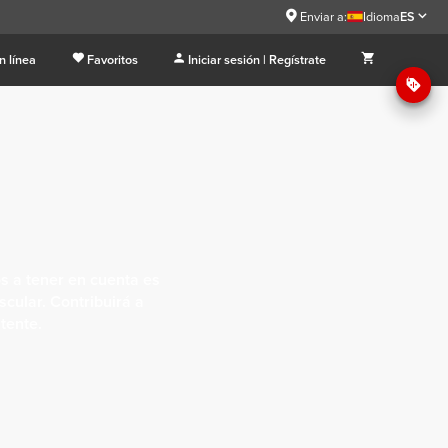
Enviar a:
Idioma
ES
n línea
Favoritos
Iniciar sesión | Regístrate
s a tener en cuenta es
scular. Contribuirá a
stente.