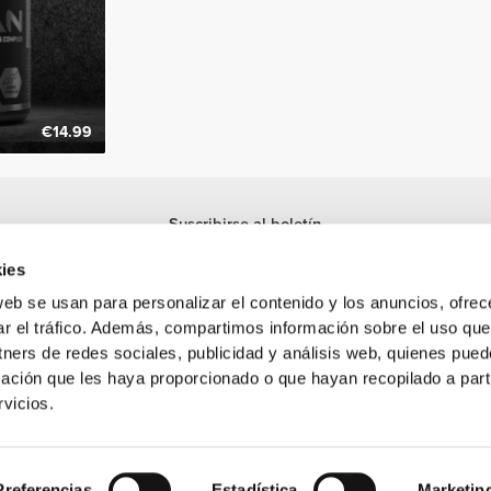
€14.99
Suscribirse al boletín
Recibe noticias y promociones en tu correo electrónico.
ies
Suscribirse
web se usan para personalizar el contenido y los anuncios, ofrec
ar el tráfico. Además, compartimos información sobre el uso que
tners de redes sociales, publicidad y análisis web, quienes pue
ación que les haya proporcionado o que hayan recopilado a parti
vicios.
ca registrada de Prozis.com, S.A. | © Copyright 2026 Prozis.com, S.A. Todos los 
Preferencias
Estadística
Marketin