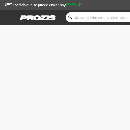
Tu pedido aún se puede enviar hoy
13
:
58
:
42