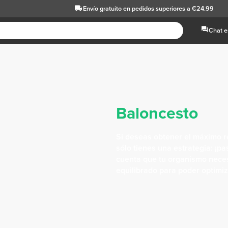
Envío gratuito
en pedidos superiores a €24.99
Chat e
Baloncesto
Si deseas obtener el máximo r
sólo tienes una estrategia: ¡pa
cuenta que tu organismo neces
equilibrado para poder optimiz