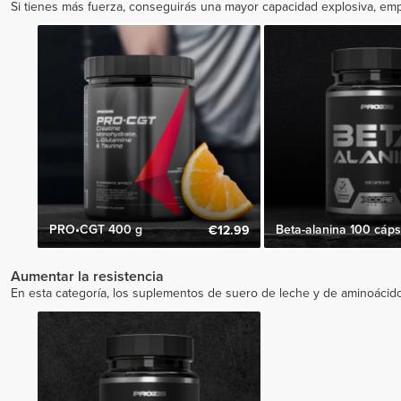
Si tienes más fuerza, conseguirás una mayor capacidad explosiva, emp
PRO•CGT 400 g
Beta-alanina 100 cáps
€12.99
Aumentar la resistencia
En esta categoría, los suplementos de suero de leche y de aminoácidos 