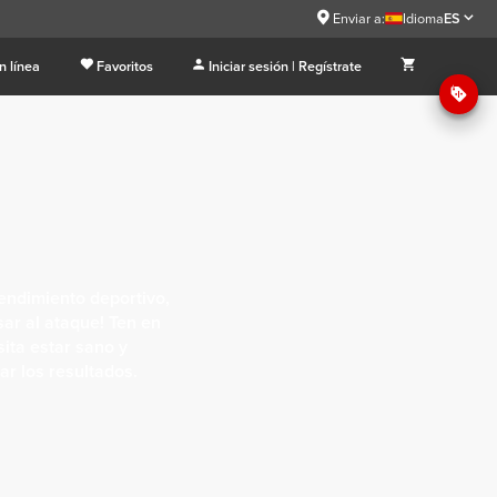
Enviar a:
Idioma
ES
n línea
Favoritos
Iniciar sesión | Regístrate
endimiento deportivo,
sar al ataque! Ten en
ita estar sano y
ar los resultados.