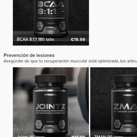
BCAA 8:1:1 180 tabs
€19.99
Prevención de lesiones
Asegúrate de que tu recuperación muscular está optimizada, tus articu