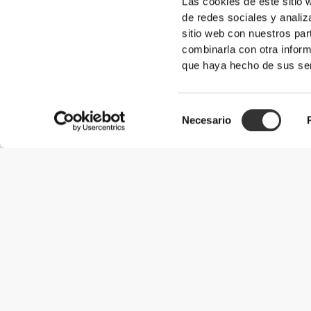
Las cookies de este sitio 
de redes sociales y analiz
sitio web con nuestros par
combinarla con otra inform
que haya hecho de sus ser
Selección
Necesario
de
consentimiento
Información útil
Únete a nuestro equipo
Únete a nosotros
Términos y condiciones
Servicio de Atención al Cliente