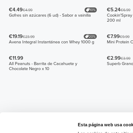
€4.49
€5.24
10%
€4.99
€6.99
Gofres sin azúcares (6 ud) - Sabor a vainilla
Cookin'Spray 
200 ml
€19.19
€7.99
20%
€23.99
€9.99
Avena Integral Instantánea con Whey 1000 g
Mini Protein 
€11.99
€2.99
€3.99
All Peanuts - Barrita de Cacahuete y
Superb Grano
Chocolate Negro x 10
Esta página web usa cook