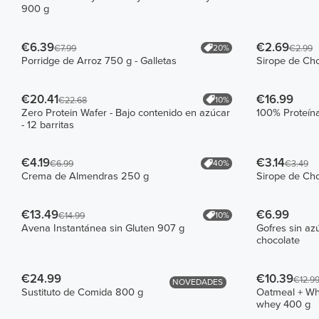
900 g
€6.39
€2.69
20%
€7.99
€2.99
Porridge de Arroz 750 g - Galletas
Sirope de Ch
€20.41
€16.99
10%
€22.68
Zero Protein Wafer - Bajo contenido en azúcar
100% Proteín
- 12 barritas
€4.19
€3.14
40%
€6.99
€3.49
Crema de Almendras 250 g
Sirope de Ch
€13.49
€6.99
10%
€14.99
Avena Instantánea sin Gluten 907 g
Gofres sin az
chocolate
€24.99
€10.39
€12.9
NOVEDADES
Sustituto de Comida 800 g
Oatmeal + Whe
whey 400 g