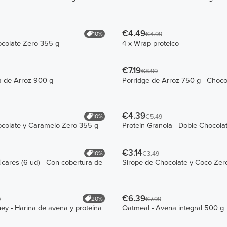
€4.49
10%
€4.99
ocolate Zero 355 g
4 x Wrap proteico
€7.19
€8.99
a de Arroz 900 g
Porridge de Arroz 750 g - Choco
€4.39
10%
€5.49
ocolate y Caramelo Zero 355 g
Protein Granola - Doble Chocola
€3.14
10%
€3.49
úcares (6 ud) - Con cobertura de
Sirope de Chocolate y Coco Zer
€6.39
20%
9
€7.99
y - Harina de avena y proteína
Oatmeal - Avena integral 500 g