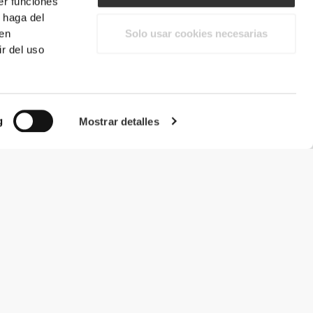
er funciones
 haga del
den
Solo usar cookies necesarias
r del uso
g
Mostrar detalles