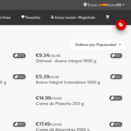
Enviar a:
Idioma
ES
n línea
Favoritos
Iniciar sesión | Regístrate
Ordenar por: Popularidad
€9.34
20%
15%
€10.99
Oatmeal - Avena Integral 1000 g
€5.39
20%
10%
€5.99
50 g
Avena Integral Instantánea 1000 g
€14.99
25%
€19.99
Crema de Pistacho 250 g
€17.49
25%
30%
€24.99
Crema de Almendras 1000 g