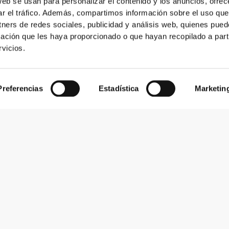
web se usan para personalizar el contenido y los anuncios, ofrec
ar el tráfico. Además, compartimos información sobre el uso que
tners de redes sociales, publicidad y análisis web, quienes pue
ación que les haya proporcionado o que hayan recopilado a parti
vicios.
Preferencias
Estadística
Marketin
Suscribirse al boletín
Recibe noticias y promociones en tu correo electrónico.
Suscribirse