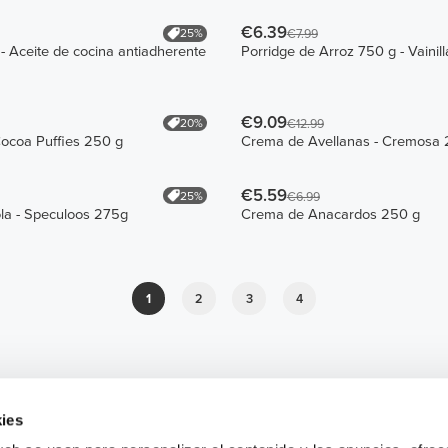
€6.39
25%
€7.99
- Aceite de cocina antiadherente
Porridge de Arroz 750 g - Vainill
€9.09
20%
€12.99
Cocoa Puffies 250 g
Crema de Avellanas - Cremosa 
€5.59
25%
€6.99
la - Speculoos 275g
Crema de Anacardos 250 g
1
2
3
4
ies