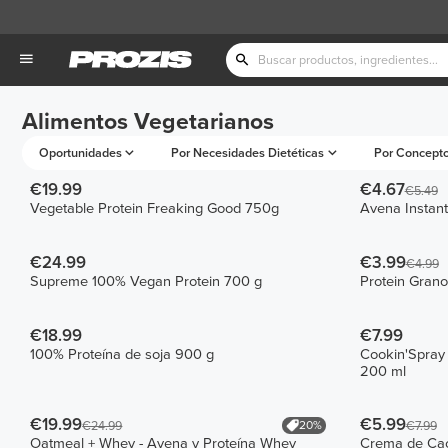
Alimentos Vegetarianos
Oportunidades
Por Necesidades Dietéticas
Por Concept
€19.99
€4.67
€5.49
Vegetable Protein Freaking Good 750g
Avena Instan
€24.99
€3.99
€4.99
Supreme 100% Vegan Protein 700 g
Protein Grano
€18.99
€7.99
100% Proteína de soja 900 g
Cookin'Spray -
200 ml
€19.99
€5.99
20%
€24.99
€7.99
Oatmeal + Whey - Avena y Proteína Whey
Crema de Cac