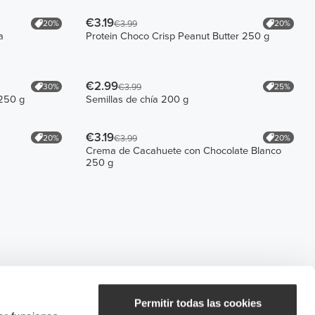
€3.19
20%
20%
€3.99
a
Protein Choco Crisp Peanut Butter 250 g
€2.99
30%
25%
€3.99
250 g
Semillas de chía 200 g
€3.19
20%
20%
€3.99
Crema de Cacahuete con Chocolate Blanco
250 g
Permitir todas las cookies