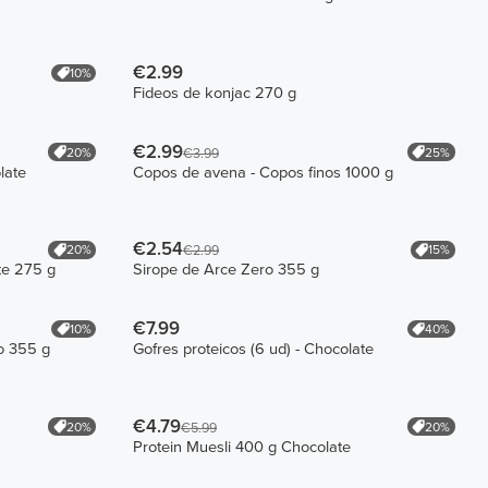
€2.99
10%
Fideos de konjac 270 g
€2.99
20%
25%
€3.99
late
Copos de avena - Copos finos 1000 g
€2.54
20%
15%
€2.99
te 275 g
Sirope de Arce Zero 355 g
€7.99
10%
40%
o 355 g
Gofres proteicos (6 ud) - Chocolate
€4.79
20%
20%
€5.99
Protein Muesli 400 g Chocolate