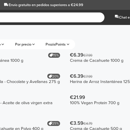
Envío gratuito
en pedidos superiores a €24.99
Chat e
o
Por precio
ProzisPoints
€6.39
15%
€7.99
tánea 1000 g
Crema de Cacahuete 1000 g
€6.39
20%
€7.99
la - Chocolate y Avellanas 275 g
Harina de Arroz Instantánea 12
€21.99
 Aceite de oliva virgen extra
100% Vegan Protein 700 g
€3.59
25%
€4.79
ahuete en Polvo 400 g
Crema de Cacahuete 500 g