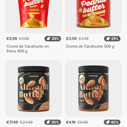
€5.99
€7.99
25%
€3.59
€4.79
25%
Crema de Cacahuete en
Crema de Cacahuete 500 g
Polvo 400 g
€17.49
€24.99
30%
€4.19
€6.99
40%