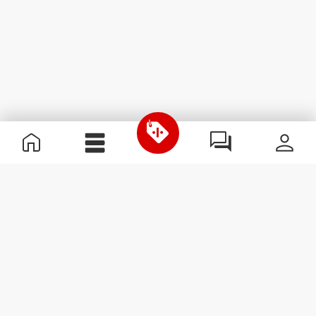
Información útil
Únete a nuestro equipo
Únete a nosotros
Términos y condiciones
Servicio de Atención al Cliente
Suscribirse al boletín
Recibe noticias y
promociones en tu correo