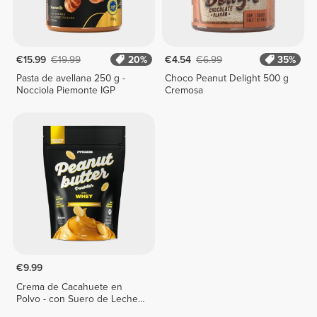
€15.99
€19.99
20%
€4.54
€6.99
35%
Pasta de avellana 250 g -
Choco Peanut Delight 500 g
Nocciola Piemonte IGP
Cremosa
€9.99
Crema de Cacahuete en
Polvo - con Suero de Leche
400 g