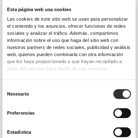
Caramelizadas 250 g
Esta página web usa cookies
Las cookies de este sitio web se usan para personalizar
el contenido y los anuncios, ofrecer funciones de redes
sociales y analizar el tráfico. Además, compartimos
información sobre el uso que haga del sitio web con
nuestros partners de redes sociales, publicidad y análisis
web, quienes pueden combinarla con otra información
que les haya proporcionado o que hayan recopilado a
partir del uso que haya hecho de sus servicios.
€2.24
€2.99
25%
€8.39
€11.99
30%
Crema de Cacahuete 250 g
Crema de Avellanas y
Selección
Chocolate Blanco 250 g
Necesario
de
consentimiento
Preferencias
Estadística