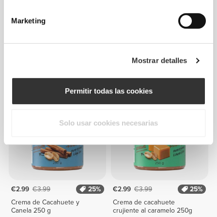
Marketing
€5.99
€9.99
40%
€5.59
€6.99
20%
Crema de Avellanas y
Crema de cacahuete con
Mostrar detalles
Chocolate - Crujiente 250 g
chocolate 500 g
Permitir todas las cookies
Solo usar cookies necesarias
€2.99
€3.99
25%
€2.99
€3.99
25%
Crema de Cacahuete y
Crema de cacahuete
Canela 250 g
crujiente al caramelo 250g