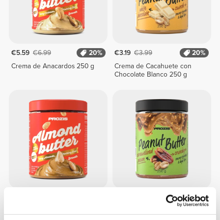
€5.59
€6.99
20%
€3.19
€3.99
20%
Crema de Anacardos 250 g
Crema de Cacahuete con
Chocolate Blanco 250 g
€9.74
€12.99
25%
€2.99
€3.99
25%
Crema de Almendras 500 g
Crema de Cacahuete con
Nueces Pacanas