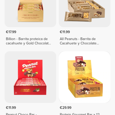
€17.99
€11.99
Billion - Barrita proteica de
All Peanuts - Barrita de
cacahuete y Gold Chocolate
Cacahuete y Chocolate
x 9
Negro x 10
€11.99
€29.99
Peanut Choco Bar -
Protein Gourmet Bar x 12