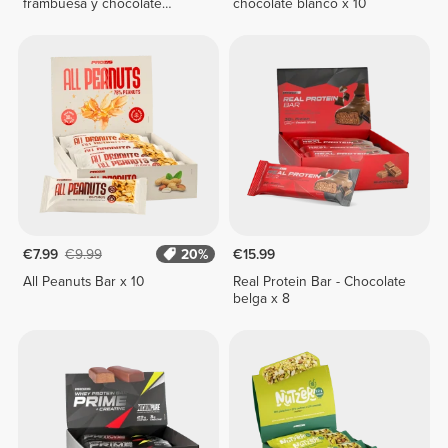
frambuesa y chocolate
chocolate blanco x 10
blanco x 10
€7.99
€9.99
20%
€15.99
All Peanuts Bar x 10
Real Protein Bar - Chocolate
belga x 8