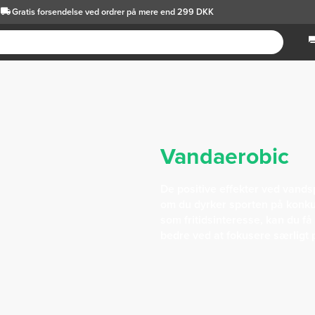
Gratis forsendelse
ved ordrer på mere end 299 DKK
Vandaerobic
De positive effekter ved vands
om du dyrker sporten på konku
som fritidsinteresse, kan du f
bedre ved at fokusere særligt 