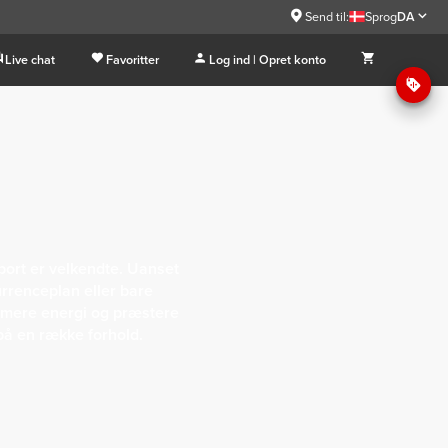
Send til:
Sprog
DA
Live chat
Favoritter
Log ind | Opret konto
port er velkendte. Uanset
rrenceplan eller bare
å mere energi og præstere
på en række forhold.