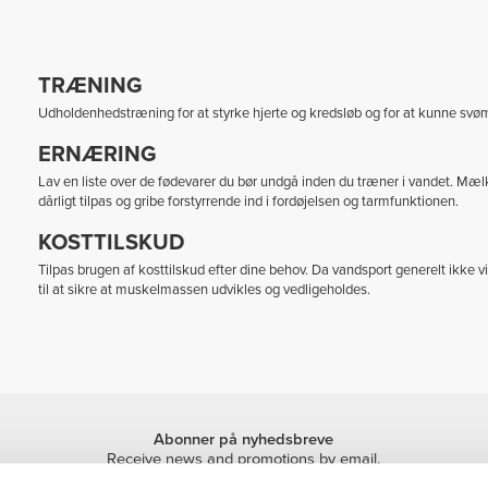
TRÆNING
Udholdenhedstræning for at styrke hjerte og kredsløb og for at kunne svømm
ERNÆRING
Lav en liste over de fødevarer du bør undgå inden du træner i vandet. Mæl
dårligt tilpas og gribe forstyrrende ind i fordøjelsen og tarmfunktionen.
KOSTTILSKUD
Tilpas brugen af kosttilskud efter dine behov. Da vandsport generelt ikk
til at sikre at muskelmassen udvikles og vedligeholdes.
Abonner på nyhedsbreve
Receive news and promotions by email.