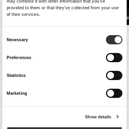
may combine it with other information that you’ve
provided to them or that they’ve collected from your use
of their services.
PRO•CGT 400g
Beta-alani
97 DKK
Øget udholdenhed
Consent
Kosttilskud med valle og aminosyrer hjælper dig med at udskyde
Necessary
Selection
trætheden.
Preferences
Statistics
Marketing
Show details