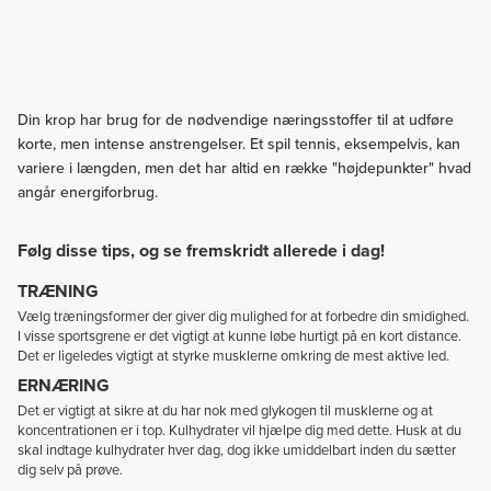
Din krop har brug for de nødvendige næringsstoffer til at udføre
korte, men intense anstrengelser. Et spil tennis, eksempelvis, kan
variere i længden, men det har altid en række "højdepunkter" hvad
angår energiforbrug.
Følg disse tips, og se fremskridt allerede i dag!
TRÆNING
Vælg træningsformer der giver dig mulighed for at forbedre din smidighed.
I visse sportsgrene er det vigtigt at kunne løbe hurtigt på en kort distance.
Det er ligeledes vigtigt at styrke musklerne omkring de mest aktive led.
ERNÆRING
Det er vigtigt at sikre at du har nok med glykogen til musklerne og at
koncentrationen er i top. Kulhydrater vil hjælpe dig med dette. Husk at du
skal indtage kulhydrater hver dag, dog ikke umiddelbart inden du sætter
dig selv på prøve.