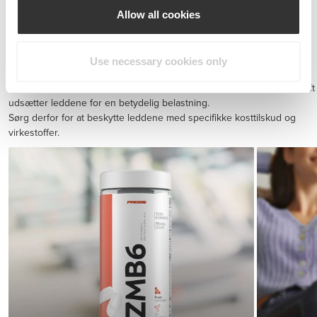
Allow all cookies
BCAA 8:1:1 180 tabs
149 DKK
Use necessary cookies only
Skadeforebyggelse
Udholdenhedstræning og hurtige sprints med pludselige retningsskift
udsætter leddene for en betydelig belastning.
Sørg derfor for at beskytte leddene med specifikke kosttilskud og
virkestoffer.