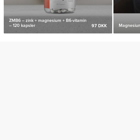
ZMB6 – zink + magnesium + B6-vitamin
– 120 kapsler
Magnesium
97 DKK