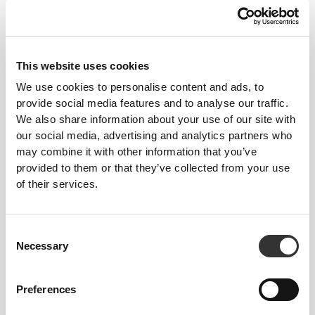
This website uses cookies
Χορευτές δεν ακολουθούν πάντα τις βέλτιστες δίαιτες καθώς
We use cookies to personalise content and ads, to
επιδιώκουν ένα ελαφρύ σώμα. Ορισμένα βασικά στοιχεία τείνουν
provide social media features and to analyse our traffic.
να λείπουν και οι δυνατοί μύες είναι σημαντικοί.
We also share information about your use of our site with
our social media, advertising and analytics partners who
Følg disse tips, og se fremskridt allerede i dag!
may combine it with other information that you’ve
provided to them or that they’ve collected from your use
TRÆNING
of their services.
Udfør specialiseret træning for at styrke musklerne omkring de led du
bruger mest. Stærke muskler kan bidrage til at forebygge skader.
ERNÆRING
Consent
Gå ikke for længe uden at indtage makronæringsstoffer. Spis flere mindre
Necessary
måltider i løbet af dagen da det hjælper med at holde sulten i skak og styre
Selection
din kropsvægt. Hydrering er yderst vigtigt, så sørg for du altid har vand i
nærheden.
Preferences
KOSTTILSKUD
Prøv at supplere din kost med kosttilskud der hjælper med at udvikle