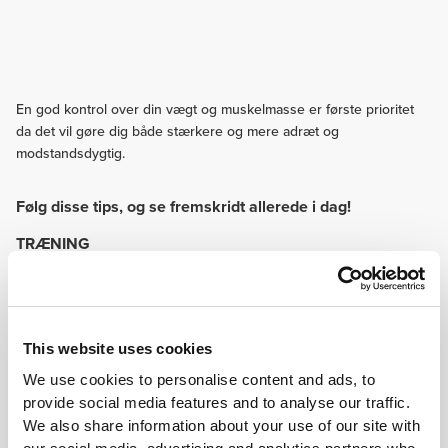
En god kontrol over din vægt og muskelmasse er første prioritet
da det vil gøre dig både stærkere og mere adræt og
modstandsdygtig.
Følg disse tips, og se fremskridt allerede i dag!
TRÆNING
Muskelstyrke, modstandskraft, kardiovaskulær udholdenhed og smidighed
er alle vigtige træningsmål. Vær ekstra opmærksom på din "core", og
stimuler hele tiden kroppen på forskellige måder. Hvis du under kampen
skal være forberedt på det uventede, hvorfor så lave de samme øvelser om
og om igen?
This website uses cookies
ERNÆRING
We use cookies to personalise content and ads, to
Da en god hydrering er fundamental, bør vand indgå som fast del af din
provide social media features and to analyse our traffic.
kost. Fødevarer der er rige på kulhydrater og proteiner, er afgørende for at
We also share information about your use of our site with
have energi og stærke muskler.