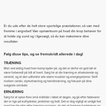
Er du ude efter de helt store sportslige præstationer, så vær med
fremme i angrebet! Vær opmærksom på hvad din krop behøver for
at holde sig sund og i ligevægt, så du kan maksimere dine
resultater.
Følg disse tips, og se fremskridt allerede i dag!
TRÆNING
Man ved aldrig hvad hver kamp byder på, og det er derfor en god idé at
være forberedt på lidt af hvert. Sørg for at din træning er afvekslende og
varieret, og at den udfordrer alle større muskler og energisystemer. Skift
mellem cardio, styrketræning og tekniktræning, og fokusér på dine
svageste områder.
ERNÆRING
Sørg for at spise flere små måltider i løbet af dagen, og gå efter fødevarer
der er rige på kulhydrater, proteiner og fedt. Det er dog vigtigt at undgå fed
mad lige før eller efter træning og kamp, da det vil forstyrre fordøjelsen og