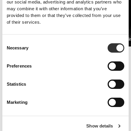
our social media, advertising and analytics partners who
may combine it with other information that you’ve
provided to them or that they’ve collected from your use
of their services.
PRO•CGT 400g
Beta-alani
97 DKK
Consent
Necessary
Selection
Øget udholdenhed
Kosttilskud med valle og aminosyrer hjælper dig med at udskyde
Preferences
trætheden.
Statistics
Marketing
Show details