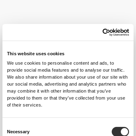
Kan du lide at træne sammen med andre, er fitnesshold det
absolut bedste valg. Holdtræningen virker både stimulerende og
opkvikkende, og vores tips hjælper dig til at få mest muligt ud af
træningen.
This website uses cookies
We use cookies to personalise content and ads, to
Følg disse tips, og se fremskridt allerede i dag!
provide social media features and to analyse our traffic.
We also share information about your use of our site with
TRÆNING
our social media, advertising and analytics partners who
Afprøv forskellige discipliner. Dette vil ikke alene stimulere din krop på
may combine it with other information that you’ve
forskellige måder, men også give dig mulighed for at opdage nye og
provided to them or that they’ve collected from your use
overraskende fitnessformer. Gå ikke i kast med daglige fitness-maratoner
da din krop har brug for både at hvile og restituere sig. Med 3 til 4
of their services.
fitnesshold om ugen, hver på 30 til 60 minutter, er du allerede rigtig godt
på vej.
ERNÆRING
Consent
Indtag af kulhydrater før træningen er vigtigt på grund af deres
Necessary
Selection
energimæssige værdi. Undgå dog store måltider lige op til din træning da