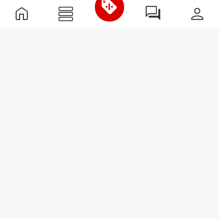
Useful Information
Kom med på holdet
Become a Partner
Handelsbetingelser
Customer Service
Abonner på nyhedsbreve
Receive news and
promotions by email.
Abonner
#ExceedYourself