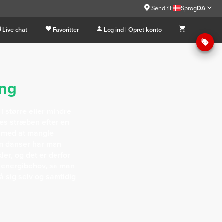
Send til:
Sprog
DA
Live chat
Favoritter
Log ind | Opret konto
ing
i større eller mindre
res stræben efter en
e med at mangle
om danser har man
ler, og det er derfor
e energibehov, så man
å sig selv og samtidig