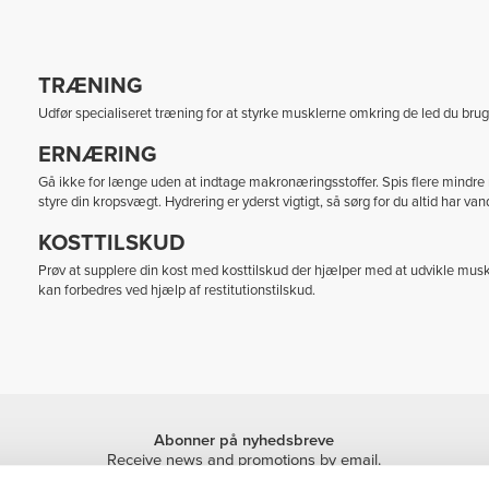
TRÆNING
Udfør specialiseret træning for at styrke musklerne omkring de led du bru
ERNÆRING
Gå ikke for længe uden at indtage makronæringsstoffer. Spis flere mindre m
styre din kropsvægt. Hydrering er yderst vigtigt, så sørg for du altid har va
KOSTTILSKUD
Prøv at supplere din kost med kosttilskud der hjælper med at udvikle mus
kan forbedres ved hjælp af restitutionstilskud.
Abonner på nyhedsbreve
Receive news and promotions by email.