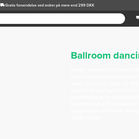
Gratis forsendelse
ved ordrer på mere end 299 DKK
Ballroom danc
Mange dansere har tendens til 
grad at forsømme kosten. I de
slank og let krop ender de oft
essentielle næringsstoffer. S
imidlertid brug for stærke musk
fundamentalt at få dækket all
kan præstere sit bedste, overg
undgå skader.