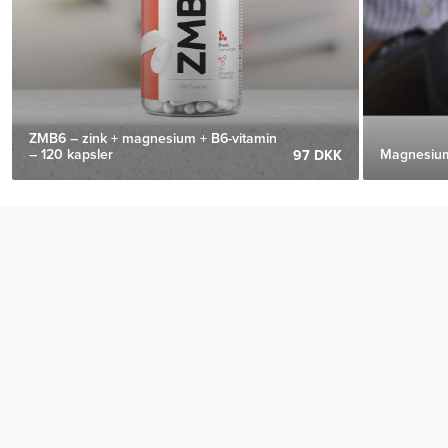
ZMB6 – zink + magnesium + B6-vitamin
– 120 kapsler
Magnesium
97 DKK