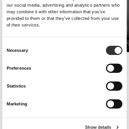
our social media, advertising and analytics partners who
may combine it with other information that you’ve
provided to them or that they’ve collected from your use
of their services.
Consent
Koffein 200 mg 90 kapsler
PRO•CGT 
60 DKK
Necessary
Selection
Øget udholdenhed
Kosttilskud med valle og aminosyrer hjælper dig med at udskyde
Preferences
trætheden.
Statistics
Marketing
Show details