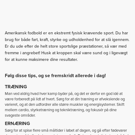
Amerikansk fodbold er en ekstremt fysisk krævende sport. Du har
brug for både fart, kraft, styrke og udholdenhed for at slå igennem.
Er du ude efter de helt store sportslige præstationer, så vær med
fremme i angrebet! Husk at kroppen skal være sund og i ligevægt
for at kunne maksimere dine resultater.
Følg disse tips, og se fremskridt allerede i dag!
TRÆNING
Man ved aldrig hvad hver kamp byder på, og det er derfor en god idé at
være forberedt på lidt af hvert. Sørg for at din træning er afvekslende og
varieret, og at den udfordrer alle større muskler og energisystemer. Skift
mellem cardio, styrketræning og tekniktræning, og fokusér på dine
svageste områder.
ERNÆRING
Sørg for at spise flere små måltider i løbet af dagen, og gå efter fødevarer