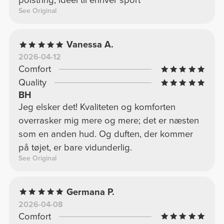
polstring, ideel til enhver sport
See Original
Vanessa A.
2026-04-12
Comfort
Quality
BH
Jeg elsker det! Kvaliteten og komforten
overrasker mig mere og mere; det er næsten
som en anden hud. Og duften, der kommer
på tøjet, er bare vidunderlig.
See Original
Germana P.
2026-04-08
Comfort