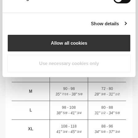
RECOMMENDED SIZE BASED ON YOUR
BODY MEASUREMENTS
Show details
BUST
WAIST
STØRRELSE
(cm)/(in)
(cm)/(in)
Allow all cookies
74 - 82
56 - 64
XS
29"
- 32"
22"
- 25"
1/8
5/16
1/8
1/4
Use necessary cookies only
82 - 90
64 - 72
S
32"
- 35"
25"
- 28"
5/16
7/16
1/4
3/8
90 - 98
72 - 80
M
35"
- 38"
28"
- 31"
7/16
5/8
3/8
1/2
98 - 108
80 - 88
L
38"
- 41"
31"
- 34"
5/8
3/4
1/2
5/8
108 - 118
88 - 96
XL
41"
- 45"
34"
- 37"
3/4
3/4
5/8
3/4