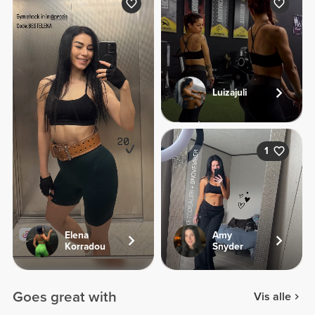
Luizajuli
1
Elena
Amy
Korradou
Snyder
Goes great with
Vis alle