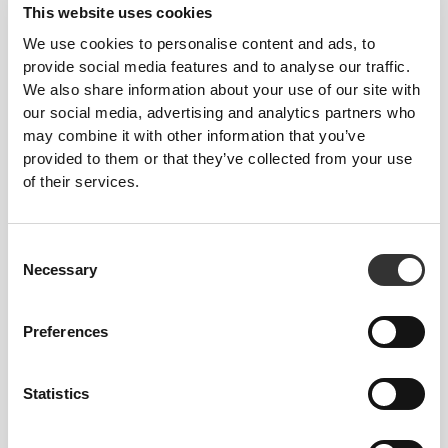
This website uses cookies
We use cookies to personalise content and ads, to
RECOMMENDED SIZE BASED ON YOUR
provide social media features and to analyse our traffic.
BODY MEASUREMENTS
We also share information about your use of our site with
our social media, advertising and analytics partners who
may combine it with other information that you’ve
INSEAM
provided to them or that they’ve collected from your use
measured
WAIST
HIP
of their services.
STØRRELSE
from crotch to
(cm)/(in)
(cm)/(in)
hem
(cm)/(in)
Consent
82 - 90
Necessary
56 - 64
77
Selection
XS
32"
- 35"
5/16
22"
- 25"
30"
1/8
1/4
5/16
7/16
Preferences
64 - 72
90 - 98
77.5
S
25"
- 28"
35"
- 38"
30"
1/4
3/8
7/16
5/8
1/2
Statistics
72 - 80
98 - 106
78
M
28"
- 31"
38"
- 41"
30"
3/8
1/2
5/8
3/4
3/4