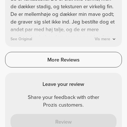
de dækker stadig, og teksturen er virkelig fin.
De er mellemhøje og dækker min mave godt;
de graver sig slet ikke ind. Jeg bestilte dog et
andet par med høj talje, og de er mere
synlige. Jeg køber dem igen i en anden farve.
See Original
Vis mere
More Reviews
Leave your review
Share your feedback with other
Prozis customers.
Review