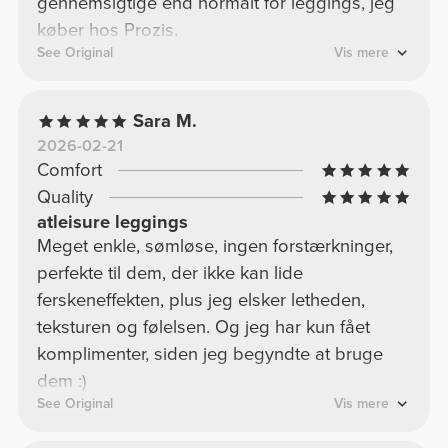
gennemsigtige end normalt for leggings, jeg
køber hos Prozis.
See Original
Vis mere
Sara M.
2026-02-21
Comfort
Quality
atleisure leggings
Meget enkle, sømløse, ingen forstærkninger,
perfekte til dem, der ikke kan lide
ferskeneffekten, plus jeg elsker letheden,
teksturen og følelsen. Og jeg har kun fået
komplimenter, siden jeg begyndte at bruge
dem :)
See Original
Vis mere