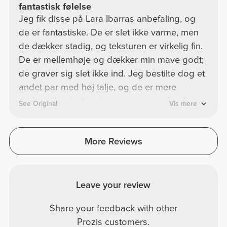
fantastisk følelse
Jeg fik disse på Lara Ibarras anbefaling, og
de er fantastiske. De er slet ikke varme, men
de dækker stadig, og teksturen er virkelig fin.
De er mellemhøje og dækker min mave godt;
de graver sig slet ikke ind. Jeg bestilte dog et
andet par med høj talje, og de er mere
synlige. Jeg køber dem igen i en anden farve.
See Original
Vis mere
More Reviews
Leave your review
Share your feedback with other
Prozis customers.