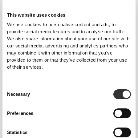
Total freedom of movement. Your easy, relaxed
This website uses cookies
fit for a casual look.
We use cookies to personalise content and ads, to
provide social media features and to analyse our traffic.
We also share information about your use of our site with
RECOMMENDED SIZE BASED ON YOUR
our social media, advertising and analytics partners who
BODY MEASUREMENTS
may combine it with other information that you’ve
provided to them or that they’ve collected from your use
of their services.
INSEAM
measured
WAIST
HIP
STØRRELSE
from crotch to
(cm)/(in)
(cm)/(in)
hem
Consent
(cm)/(in)
Necessary
Selection
82 - 90
56 - 64
77
XS
32"
- 35"
5/16
22"
- 25"
30"
1/8
1/4
5/16
7/16
Preferences
64 - 72
90 - 98
77.5
S
25"
- 28"
35"
- 38"
30"
1/4
3/8
7/16
5/8
1/2
Statistics