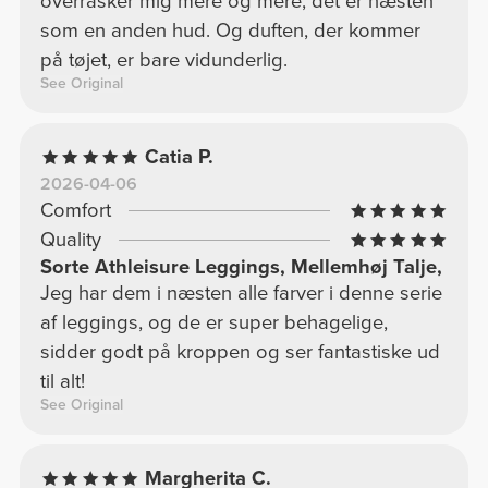
overrasker mig mere og mere; det er næsten
som en anden hud. Og duften, der kommer
på tøjet, er bare vidunderlig.
See Original
Catia P.
2026-04-06
Comfort
Quality
Sorte Athleisure Leggings, Mellemhøj Talje,
Jeg har dem i næsten alle farver i denne serie
af leggings, og de er super behagelige,
sidder godt på kroppen og ser fantastiske ud
til alt!
See Original
Margherita C.