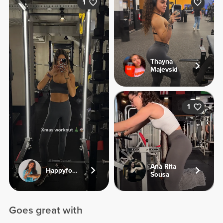
1
Thayna
Majevski
1
Ana Rita
Happyfoodies.pt
Sousa
Goes great with