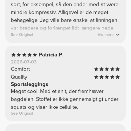
sort, for eksempel, så den ender med at være
mindre kompressiv. Alligevel er de meget
behagelige. Jeg ville bare ønske, at linningen
var bredere og forlænget lidt længere nede.
See Original
Vis mere
Patrícia P.
2026-07-03
Comfort
Quality
Sportsleggings
Meget cool. Med et snit, der fremhæver
bagdelen. Stoffet er ikke gennemsigtigt under
squats og viser ikke cellulite.
See Original