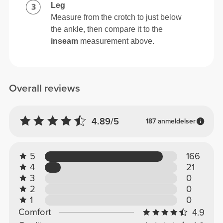
Leg
Measure from the crotch to just below
the ankle, then compare it to the
inseam
measurement above.
Overall reviews
4.89/5
187 anmeldelser
5
166
4
21
3
0
2
0
1
0
Comfort
4.9