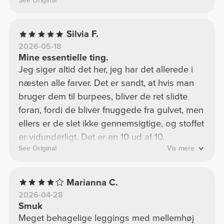
See Original
Silvia F.
2026-05-18
Mine essentielle ting.
Jeg siger altid det her, jeg har det allerede i
næsten alle farver. Det er sandt, at hvis man
bruger dem til burpees, bliver de ret slidte
foran, fordi de bliver fnuggede fra gulvet, men
ellers er de slet ikke gennemsigtige, og stoffet
er vidunderligt. Det er en 10 ud af 10.
See Original
Vis mere
Marianna C.
2026-04-28
Smuk
Meget behagelige leggings med mellemhøj