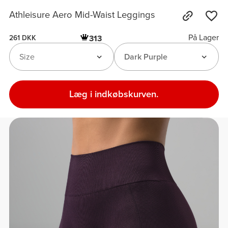
Athleisure Aero Mid-Waist Leggings
På Lager
313
261 DKK
Size
Dark Purple
Læg i indkøbskurven.