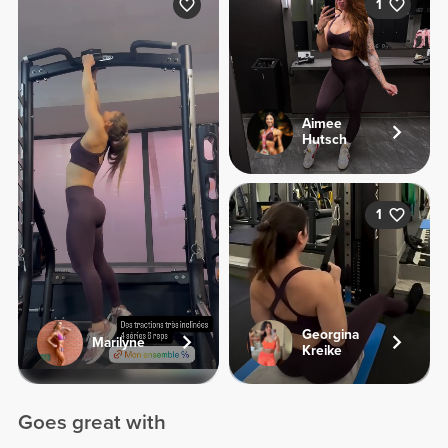
1
Aimee
Hutsch
1
Georgina
Marilyne
Kreike
Goes great with