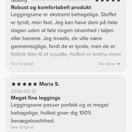
Robust og komfortabelt produkt
Leggingsene er ekstremt behagelige. Stoffet
er tyndt, men fast. Jeg kan have dem på hele
dagen uden at føle nogen stramhed i taljen
eller benene. Jeg troede, de ville være
gennemsigtige, fordi de er tynde, men de er
faktisk ikke til at squatte, hvilket er endnu mere
fantastisk! Jeg fandt endelig det, jeg ledte
See Original
Vis mere
efter <3
Maria S.
2026-02-12
Meget fine leggings
Leggingsene passer perfekt og er meget
behagelige, hvilket giver dig 100%
bevægelsesfrihed.
See Original