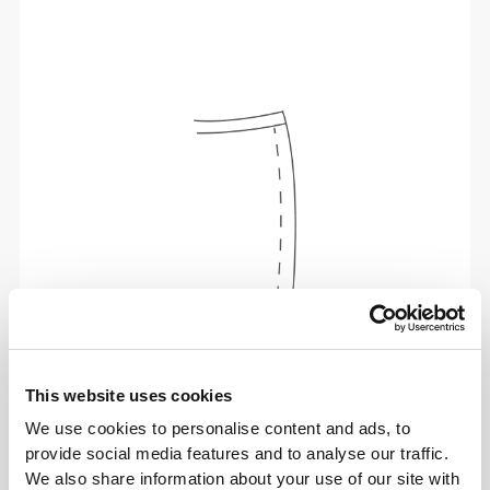
Total freedom of movement. Your easy, relaxed
This website uses cookies
fit for a casual look.
We use cookies to personalise content and ads, to
provide social media features and to analyse our traffic.
RECOMMENDED SIZE BASED ON YOUR
We also share information about your use of our site with