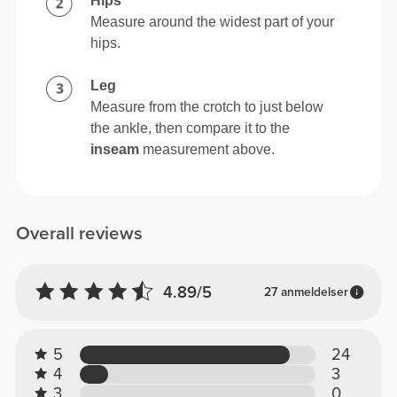
Hips
Measure around the widest part of your
hips.
Leg
Measure from the crotch to just below
the ankle, then compare it to the
inseam
measurement above.
Overall reviews
4.89/5
27 anmeldelser
5
24
4
3
3
0