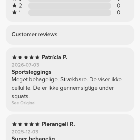
2
0
1
0
Customer reviews
Patrícia P.
2026-07-03
Sportsleggings
Meget behagelige. Strækbare. De viser ikke
cellulite. De er ikke gennemsigtige under
squats.
See Original
Pierangeli R.
2025-12-03
Super behagelig