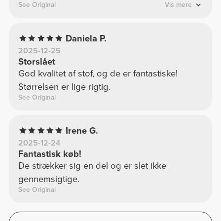
See Original
Vis mere
Daniela P.
2025-12-25
Storslået
God kvalitet af stof, og de er fantastiske!
Størrelsen er lige rigtig.
See Original
Irene G.
2025-12-24
Fantastisk køb!
De strækker sig en del og er slet ikke
gennemsigtige.
See Original