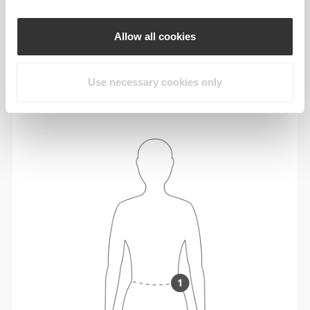
88 - 96
116 - 126
79
XL
34"
- 37"
45"
- 49"
31"
5/8
3/4
3/4
5/8
1/8
Allow all cookies
In between sizes? Not sure about your size?
If you're undecided, go up a size for a relaxed fit
Use necessary cookies only
or down a size for a tighter fit. Our products are
crafted to fit true to size.