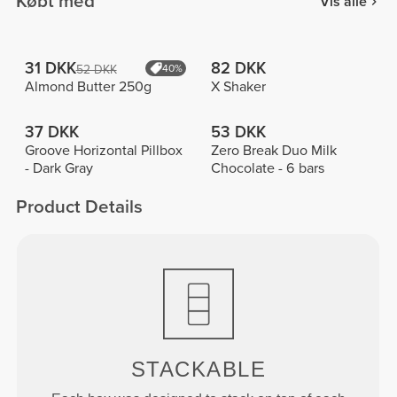
Købt med
Vis alle
31 DKK
82 DKK
52 DKK
40%
Almond Butter 250g
X Shaker
37 DKK
53 DKK
Groove Horizontal Pillbox
Zero Break Duo Milk
- Dark Gray
Chocolate - 6 bars
Product Details
STACKABLE