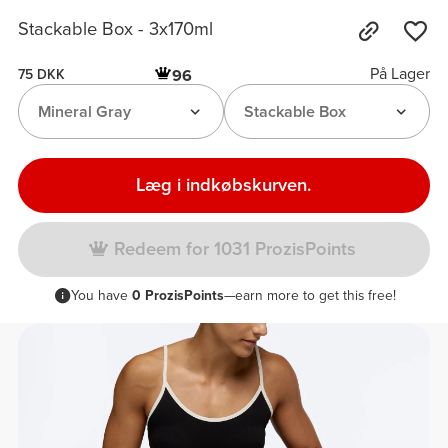
Stackable Box - 3x170ml
På Lager
96
75 DKK
Mineral Gray
Stackable Box
Læg i indkøbskurven.
Redeem for 1031 ProzisPoints
You have
0 ProzisPoints
—earn more to get this free!