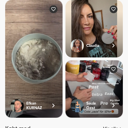
Claudia
Efkan
Saule
KURNAZ
Oest