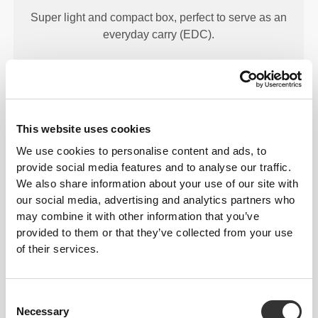
Super light and compact box, perfect to serve as an
everyday carry (EDC).
This website uses cookies
FOOD-GRADE MATERIAL
We use cookies to personalise content and ads, to
provide social media features and to analyse our traffic.
Store any type of food in these freezer- and
We also share information about your use of our site with
dishwasher-safe boxes that you can also put in the
our social media, advertising and analytics partners who
microwave.
may combine it with other information that you’ve
provided to them or that they’ve collected from your use
of their services.
DIMENSIONS
Consent
Necessary
Selection