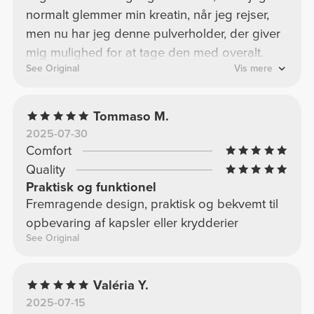
normalt glemmer min kreatin, når jeg rejser,
men nu har jeg denne pulverholder, der giver
mig mulighed for at tage den med overalt.
See Original
Vis mere
Tommaso M.
2025-07-30
Comfort
Quality
Praktisk og funktionel
Fremragende design, praktisk og bekvemt til
opbevaring af kapsler eller krydderier
See Original
Valéria Y.
2025-07-15