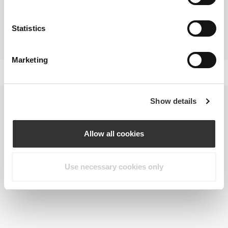
KOSTTILSKUD
For at beholde et ungdommeligt udseende, forebygge rynker og slap hud
og holde hår og negle sunde, er det nødvendigt med en sund og alsidig
Statistics
kost. Der er dog hjælp at hente gennem brugen af kosttilskud, så du kan
være sikker på at du får alle de essentielle næringsstoffer du behøver.
Marketing
Show details
Allow all cookies
Use necessary cookies only