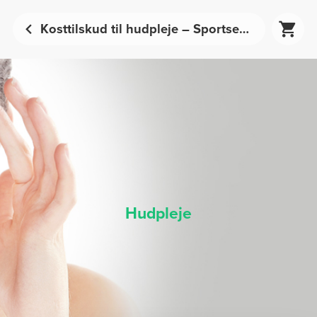
Kosttilskud til hudpleje – Sportsernæring | Prozis
Hudpleje