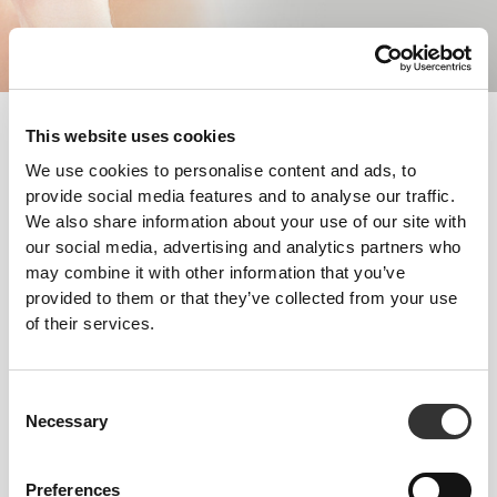
En pæn hud er noget som de fleste lægger stor vægt på, uanset
This website uses cookies
alder og køn, da dens udseende afspejler ens helbred og
velbefindende. Hudens tilstand er derfor afgørende for et velplejet
We use cookies to personalise content and ads, to
og tiltalende ydre.
provide social media features and to analyse our traffic.
We also share information about your use of our site with
our social media, advertising and analytics partners who
Følg disse tips, og se fremskridt allerede i dag!
may combine it with other information that you’ve
TRÆNING
provided to them or that they’ve collected from your use
Erstat altid væsketabet når du træner. Med sveden taber du nemlig ikke
of their services.
blot betydelige mængder væske men også vigtige mineraler og sporstoffer
med betydning for hudens, neglenes og hårets sundhed.
ERNÆRING
Consent
Det er gennem kosten at vi får de grundlæggende næringsstoffer der
Necessary
Selection
hjælper med at holde hår, hud og negle sunde. Det er derfor vigtigt med en
afbalanceret og alsidig kost der indeholder alle de vitaminer, mineraler og
proteiner vi dagligt har brug for.
Preferences