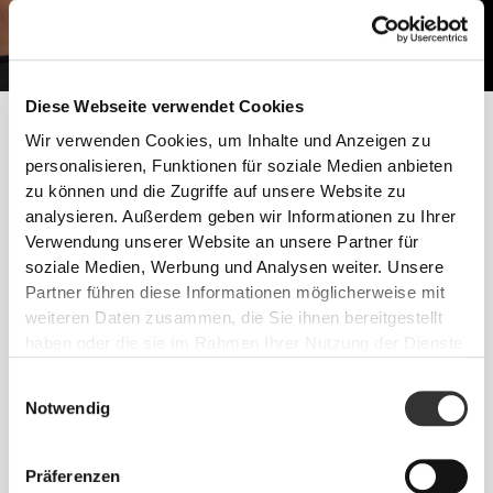
Diese Webseite verwendet Cookies
Zur Vermehrung und Definition schlanker Muskelmasse ist es
Wir verwenden Cookies, um Inhalte und Anzeigen zu
wichtig auf die Kalorienmenge und insbesondere Kohlenhydrate
personalisieren, Funktionen für soziale Medien anbieten
zu achten, die du zu dir nimmst. Die beste Lösung wäre eine
zu können und die Zugriffe auf unsere Website zu
Kombination aus strikter Diät mit hochintensivem Intervall-Training.
analysieren. Außerdem geben wir Informationen zu Ihrer
Verwendung unserer Website an unsere Partner für
Befolge diese Tipps und fang noch heute mit deinen
soziale Medien, Werbung und Analysen weiter. Unsere
Fortschritten an!
Partner führen diese Informationen möglicherweise mit
TRAINING
weiteren Daten zusammen, die Sie ihnen bereitgestellt
Krafttraining mit weniger Wiederholungen und schweren Gewichten.
haben oder die sie im Rahmen Ihrer Nutzung der Dienste
Natürliche Übungen mit praktischen Bewegungen - Kniebeugen,
gesammelt haben.
Liegestützen und Kreuzheben - kombiniert mit kurzem und mittelfristigem
Einwilligungsauswahl
Ausdauertraining.
Notwendig
ERNÄHRUNG
Erhöhe deine Aufnahme von Makronährstoffen, speziell Proteinen, mit
allen deinen Mahlzeiten.
Präferenzen