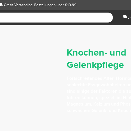
Gratis Versand
bei Bestellungen über €19.99
L
Knochen- und
Gelenkpflege
Fortschreitendes Alter, Horm
schlechte Essgewohnheiten und
sind einige der Faktoren die 
führen können, speziell im Hin
Magnesium, Kalzium und Phosp
schwachen Gelenk- und Knoche