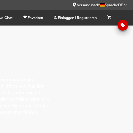
Versand nach:
Sprache
DE
ive-Chat
Favoriten
Einloggen | Registrieren
onveränderungen,
 intensives Training
zu Nährstoffmängeln
blick auf Mineralien wie
hor. Dies kann zu einer
nstruktur führen.