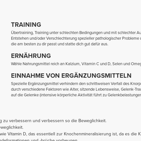
TRAINING
Übertraining, Training unter schlechten Bedingungen und mit schlechter A
Entstehen und/oder Verschlechterung spezieller pathologischer Probleme 
die am besten zu dir passt und statte dich gut dafür aus.
ERNÄHRUNG
Wähle Nahrungsmittel reich an Kalzium, Vitamin C und D, Selen und Omega
EINNAHME VON ERGÄNZUNGSMITTELN
Spezielle Ergänzungsmittel verhindern den schrittweisen Verfall des Knor
durch verschiedene Faktoren wie Alter, sitzende Lebensweise, Gelenk-Tr
auf die Gelenke (intensive körperliche Aktivität führt zu Gelenkbelastungen
g zu verbessern und verbessern so die Beweglichkeit.
weglichkeit.
ie Vitamin D, das essentiell zur Knochenmineralisierung ist, da es die K
endeformationen und -brüche vorbeugen.