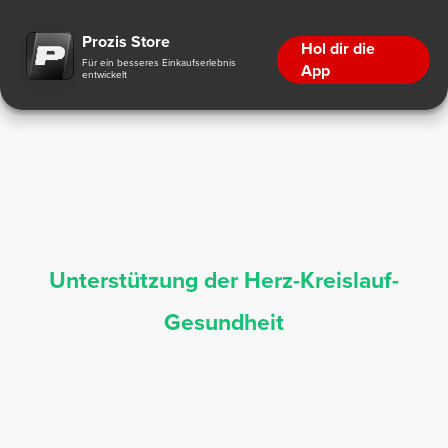
Ergänzungsmittel zur Unterstützung der Herz-Kreislauf-Gesundheit | Prozis
Prozis Store
Hol dir die
Für ein besseres Einkaufserlebnis
App
entwickelt
Unterstützung der Herz-Kreislauf-
Gesundheit