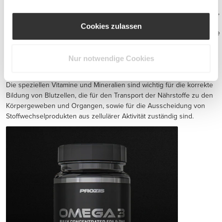
Diese Ergänzungsmittel beinhalten Wirkstoffe wie Omegas und
andere gute Fette, die wichtige Wirkstoffe gegen Entzündungen sind,
gesunde Gelenkfunktion erhalten, die körpereigene
Cookies zulassen
Fettverbrennungsfähigkeit erhöhen, gute Laune unterstützen und die
Gehirnaktivität anregen.
Andere Inhaltsstoffe, wie Vitamin K und Knoblauchextrakt, helfen bei
Nur notwendige Cookies
der Verhinderung arterieller Verhärtung, venöser Thrombose und
anderen Kreislauf-Problemen.
Die speziellen Vitamine und Mineralien sind wichtig für die korrekte
Bildung von Blutzellen, die für den Transport der Nährstoffe zu den
Körpergeweben und Organgen, sowie für die Ausscheidung von
Stoffwechselprodukten aus zellulärer Aktivität zuständig sind.