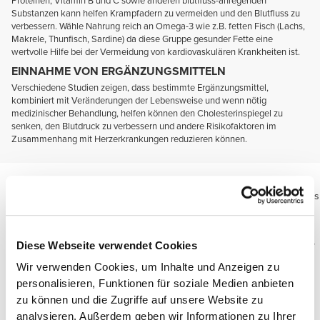
Proteinen, Vitamin B und C sowie anderen blutfluss-anregenden
Substanzen kann helfen Krampfadern zu vermeiden und den Blutfluss zu
verbessern. Wähle Nahrung reich an Omega-3 wie z.B. fetten Fisch (Lachs,
Makrele, Thunfisch, Sardine) da diese Gruppe gesunder Fette eine
wertvolle Hilfe bei der Vermeidung von kardiovaskulären Krankheiten ist.
EINNAHME VON ERGÄNZUNGSMITTELN
Verschiedene Studien zeigen, dass bestimmte Ergänzungsmittel,
kombiniert mit Veränderungen der Lebensweise und wenn nötig
medizinischer Behandlung, helfen können den Cholesterinspiegel zu
senken, den Blutdruck zu verbessern und andere Risikofaktoren im
Zusammenhang mit Herzerkrankungen reduzieren können.
Müde Beine und Krampfadern
Diese Ergänzungsmittel helfen bei der Normalisierung des Blutflusses
in den Gefäßen und sind generell mit Pflanzenextrakten, Vitaminen
und Mineralien formuliert.
Einige beinhalten Wirkstoffe die die Produktion von Stickoxid fördern,
Diese Webseite verwendet Cookies
einer Verbindung die der Körper selber herstellt, sowie die
Wir verwenden Cookies, um Inhalte und Anzeigen zu
Mikrozirkulation und Gefäßerweiterung anregt.
personalisieren, Funktionen für soziale Medien anbieten
Hierdurch trägt es zu einem erhöhten Blutfluss zu allen
zu können und die Zugriffe auf unsere Website zu
Körpergeweben bei.
Hierdurch wird der Schutz der Venen durch entzündungshemmende
analysieren. Außerdem geben wir Informationen zu Ihrer