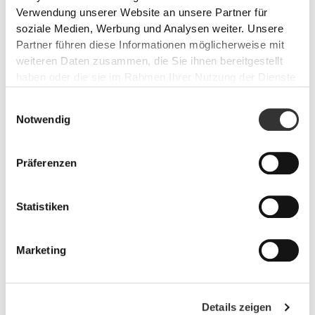
und muskelenstpannende Wirkung unterstützt.
Verwendung unserer Website an unsere Partner für
soziale Medien, Werbung und Analysen weiter. Unsere
Partner führen diese Informationen möglicherweise mit
weiteren Daten zusammen, die Sie ihnen bereitgestellt
haben oder die sie im Rahmen Ihrer Nutzung der Dienste
gesammelt haben.
Einwilligungsauswahl
Notwendig
Präferenzen
Statistiken
Knoblauch-Extrakt 1000mg 120
Marketing
Weichkapseln
€14.99
Vermeidung von Herz-Kreislauf-Problemen (Cholesterin,
Bluthochdruck etc.)
Details zeigen