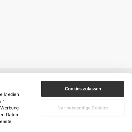
Cookies zulassen
le Medien
ir
, Werbung
Nur notwendige Cookies
#ExceedYourself
ren Daten
ienste