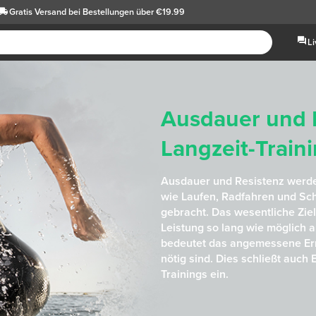
Gratis Versand
bei Bestellungen über €19.99
L
Ausdauer und 
Langzeit-Train
Ausdauer und Resistenz werde
wie Laufen, Radfahren und S
gebracht. Das wesentliche Ziel 
Leistung so lang wie möglich a
bedeutet das angemessene Er
nötig sind. Dies schließt auc
Trainings ein.