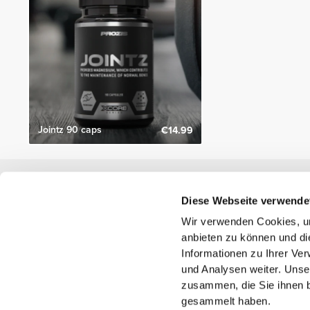
Jointz 90 caps
€14.99
Nützliche Information
Diese Webseite verwende
Schließe dich unserem Team an!
Wir verwenden Cookies, um
Werde Partner
anbieten zu können und di
AGB
Informationen zu Ihrer Ve
Kundendienst
und Analysen weiter. Unse
zusammen, die Sie ihnen b
gesammelt haben.