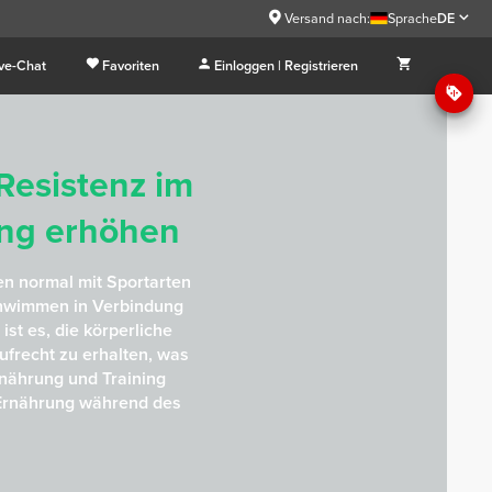
Versand nach:
Sprache
DE
ive-Chat
Favoriten
Einloggen | Registrieren
Resistenz im
ing erhöhen
n normal mit Sportarten
chwimmen in Verbindung
ist es, die körperliche
ufrecht zu erhalten, was
nährung und Training
h Ernährung während des