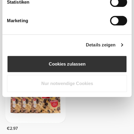
Statistiken
Marketing
€4.29
€3.99
Details zeigen
3 x Sachet Supreme 100%
3 x Sachet 100% Vegan
Vegan Protein 25 g
Protein 25 g
Cookies zulassen
Nur notwendige Cookies
€2.97