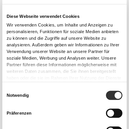
€16.99
€19.99
100% Reisprotein 900 g
100% Erbsenprotein 900 g
Diese Webseite verwendet Cookies
Wir verwenden Cookies, um Inhalte und Anzeigen zu
personalisieren, Funktionen für soziale Medien anbieten
zu können und die Zugriffe auf unsere Website zu
analysieren. Außerdem geben wir Informationen zu Ihrer
Verwendung unserer Website an unsere Partner für
soziale Medien, Werbung und Analysen weiter. Unsere
Partner führen diese Informationen möglicherweise mit
weiteren Daten zusammen, die Sie ihnen bereitgestellt
haben oder die sie im Rahmen Ihrer Nutzung der Dienste
€39.99
€23.99
gesammelt haben.
Einwilligungsauswahl
100% Vegan Mass Gainer
100% Hanfprotein 900 g
Notwendig
2000g
Präferenzen