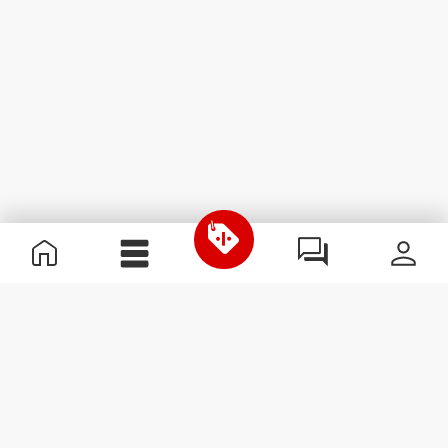
Nützliche Information
Schließe dich unserem Team an!
Werde Partner
AGB
Kundendienst