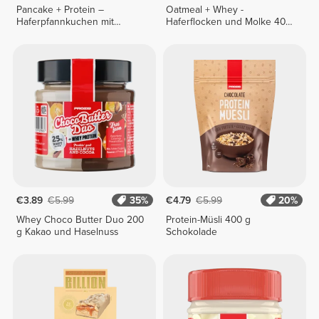
Pancake + Protein –
Oatmeal + Whey -
Haferpfannkuchen mit
Haferflocken und Molke 400
Protein 900 g
g
€3.89
€5.99
35%
€4.79
€5.99
20%
Whey Choco Butter Duo 200
Protein-Müsli 400 g
g Kakao und Haselnuss
Schokolade