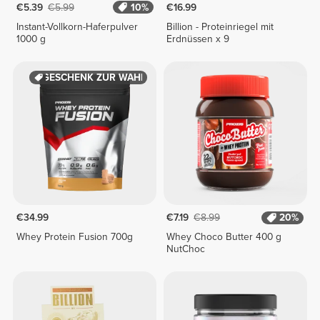
€5.39
€5.99
10%
€16.99
Instant-Vollkorn-Haferpulver
Billion - Proteinriegel mit
1000 g
Erdnüssen x 9
GESCHENK ZUR WAHL
€34.99
€7.19
€8.99
20%
Whey Protein Fusion 700g
Whey Choco Butter 400 g
NutChoc