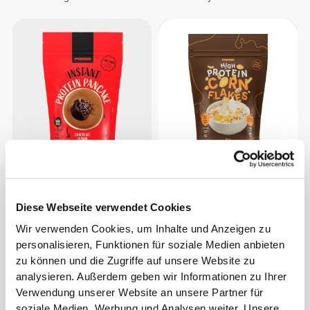
€10.39
€12.99
20%
€2.84
€3.79
25%
Instant-Protein-Pfannkuchen
Proteinreiche Cornflakes -
400 g
Schokolade und Erdnuss 175
Diese Webseite verwendet Cookies
g
Wir verwenden Cookies, um Inhalte und Anzeigen zu
personalisieren, Funktionen für soziale Medien anbieten
zu können und die Zugriffe auf unsere Website zu
analysieren. Außerdem geben wir Informationen zu Ihrer
Verwendung unserer Website an unsere Partner für
soziale Medien, Werbung und Analysen weiter. Unsere