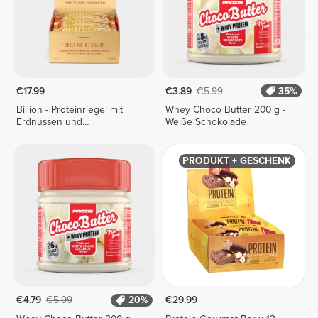
€17.99
€3.89
€5.99
35%
Billion - Proteinriegel mit
Whey Choco Butter 200 g -
Erdnüssen und
Weiße Schokolade
Goldschokolade x 9
PRODUKT + GESCHENK
€4.79
€5.99
20%
€29.99