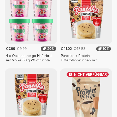
€7.99
€9.99
20%
€41.02
€45.58
10%
4 x Oats-on-the-go Haferbrei
Pancake + Protein –
mit Molke 60 g Waldfrüchte
Haferpfannkuchen mit
Protein 1800 g
NICHT VERFÜGBAR