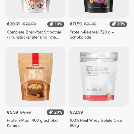
€20.69
€22.99
10%
€17.59
€21.99
20%
Complete Breakfast Smoothie
Protein-Reisbrei 720 g –
- Frühstückshafer und rote
Schokolade
Früchte 400 g
€5.59
€6.99
20%
€72.99
Protein-Müsli 400 g Schoko-
100% Real Whey Isolate Clear
Karamell
907g