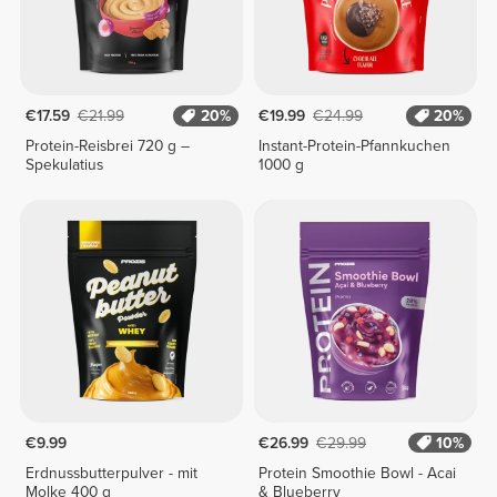
€17.59
€21.99
20%
€19.99
€24.99
20%
Protein-Reisbrei 720 g –
Instant-Protein-Pfannkuchen
Spekulatius
1000 g
€9.99
€26.99
€29.99
10%
Erdnussbutterpulver - mit
Protein Smoothie Bowl - Acai
Molke 400 g
& Blueberry