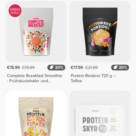
€15.99
€19.99
20%
€17.59
€21.99
20%
Complete Breakfast Smoothie
Protein-Reisbrei 720 g –
- Frühstückshafer und
Toffee
Früchte + Gemüse 400 g