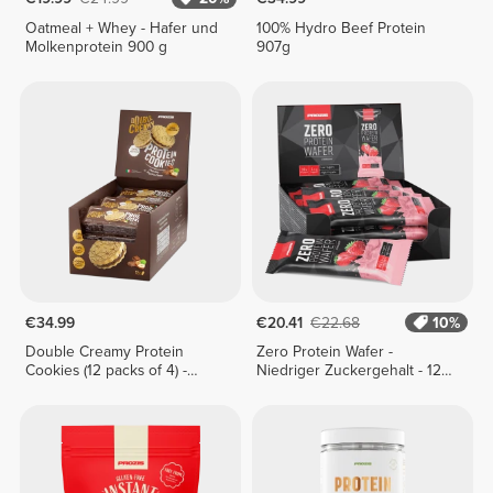
Oatmeal + Whey - Hafer und
100% Hydro Beef Protein
Molkenprotein 900 g
907g
€34.99
€20.41
€22.68
10%
Double Creamy Protein
Zero Protein Wafer -
Cookies (12 packs of 4) -
Niedriger Zuckergehalt - 12
Chocolate & Hazelnut Cream
Riegel