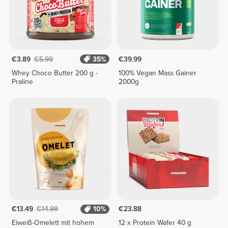
€3.89
€5.99
35%
€39.99
Whey Choco Butter 200 g -
100% Vegan Mass Gainer
Praline
2000g
€13.49
€14.99
10%
€23.88
Eiweiß-Omelett mit hohem
12 x Protein Wafer 40 g