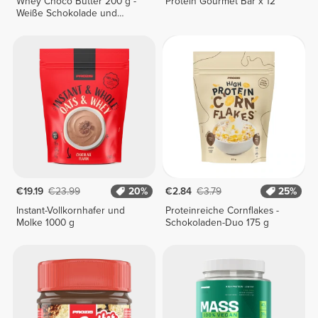
Whey Choco Butter 200 g -
Protein Gourmet Bar x 12
Weiße Schokolade und
Kokosnuss
€19.19
€23.99
20%
€2.84
€3.79
25%
Instant-Vollkornhafer und
Proteinreiche Cornflakes -
Molke 1000 g
Schokoladen-Duo 175 g