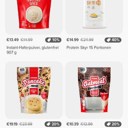
€13.49
€14.99
10%
€14.99
€24.99
40%
Instant-Haferpulver, glutenfrei
Protein Skyr 15 Portionen
907 g
€19.19
€23.99
20%
€10.39
€12.99
20%