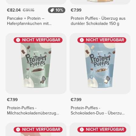
€82.04
€91.16
10%
€7.99
Pancake + Protein –
Protein Puffies - Überzug aus
Haferpfannkuchen mit
dunkler Schokolade 150 g
Protein 3600 g
NICHT VERFÜGBAR
NICHT VERFÜGBAR
€7.99
€7.99
Protein-Puffies -
Protein-Puffies -
Milchschokoladenüberzug
Schokoladen-Duo - Überzug
150 g
aus weißer und
Milchschokolade 150 g
NICHT VERFÜGBAR
NICHT VERFÜGBAR