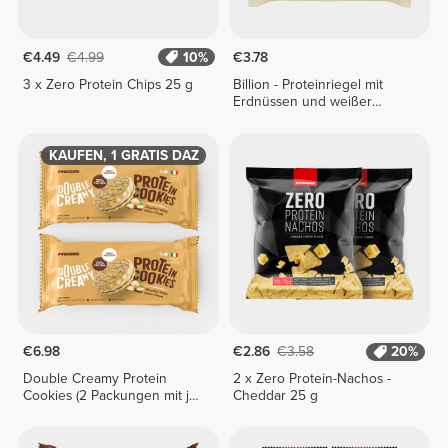
€4.49
€4.99
10%
€3.78
3 x Zero Protein Chips 25 g
Billion - Proteinriegel mit
Erdnüssen und weißer
Schokolade x 2
2 KAUFEN, 1 GRATIS DAZU
€6.98
€2.86
€3.58
20%
Double Creamy Protein
2 x Zero Protein-Nachos -
Cookies (2 Packungen mit je
Cheddar 25 g
4 Stück) - Haselnusscreme
und weiße Schokolade