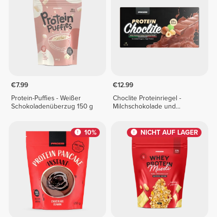
€7.99
€12.99
Protein-Puffies - Weißer
Choclite Proteinriegel -
Schokoladenüberzug 150 g
Milchschokolade und
Haselnusscreme - 8 Riegel
10%
NICHT AUF LAGER