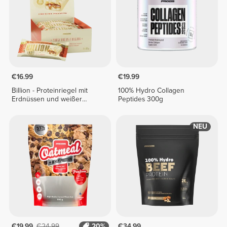
€16.99
€19.99
Billion - Proteinriegel mit
100% Hydro Collagen
Erdnüssen und weißer
Peptides 300g
Schokolade x 9
NEU
€19.99
€24.99
20%
€34.99