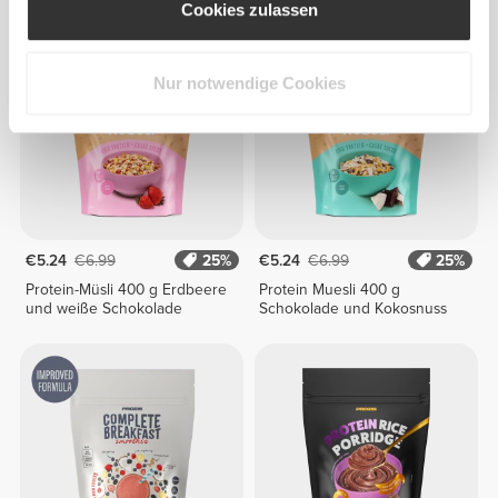
White Chocolate & Hazelnut
Lemon Pie Cream
Cookies zulassen
Cream
Nur notwendige Cookies
€5.24
€6.99
25%
€5.24
€6.99
25%
Protein-Müsli 400 g Erdbeere
Protein Muesli 400 g
und weiße Schokolade
Schokolade und Kokosnuss