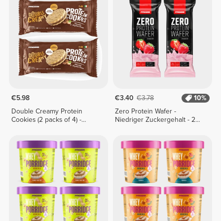
€5.98
€3.40
€3.78
10%
Double Creamy Protein
Zero Protein Wafer -
Cookies (2 packs of 4) -
Niedriger Zuckergehalt - 2
Chocolate & Hazelnut Cream
Riegel