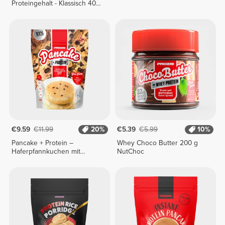
Proteingehalt - Klassisch 400
g
€9.59
€11.99
20%
€5.39
€5.99
10%
Pancake + Protein –
Whey Choco Butter 200 g
Haferpfannkuchen mit
NutChoc
Protein 400 g