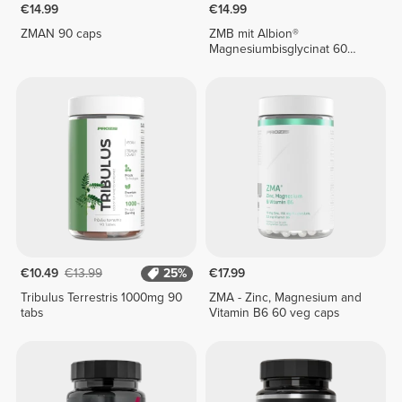
€14.99
€14.99
ZMAN 90 caps
ZMB mit Albion®
Magnesiumbisglycinat 60
vegetarische Kapseln
€10.49
€13.99
25%
€17.99
Tribulus Terrestris 1000mg 90
ZMA - Zinc, Magnesium and
tabs
Vitamin B6 60 veg caps