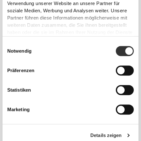
Verwendung unserer Website an unsere Partner für
Zinkgluconat 200 mg 120
D-Asparaginsäure 1500 mg
soziale Medien, Werbung und Analysen weiter. Unsere
Tabletten
60 vegetarische Kapseln
Partner führen diese Informationen möglicherweise mit
weiteren Daten zusammen, die Sie ihnen bereitgestellt
haben oder die sie im Rahmen Ihrer Nutzung der Dienste
gesammelt haben.
Einwilligungsauswahl
Notwendig
Präferenzen
Statistiken
€10.99
€19.99
Fenugreek 1000 mg 60 caps
Fenugreek 1000 mg 160 veg
caps
Marketing
Details zeigen