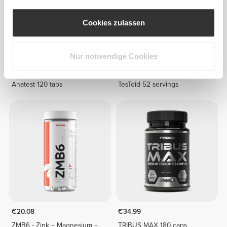
Cookies zulassen
Nur notwendige Cookies
€49.99
€59.99
Anatest 120 tabs
TesToid 52 servings
€20.08
€34.99
ZMB6 - Zink + Magnesium +
TRIBUS MAX 180 caps