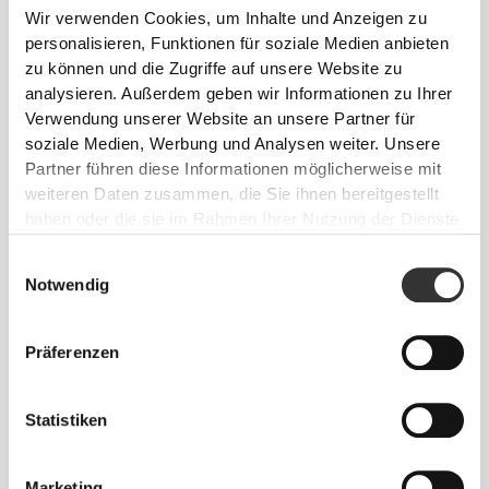
Wir verwenden Cookies, um Inhalte und Anzeigen zu
personalisieren, Funktionen für soziale Medien anbieten
zu können und die Zugriffe auf unsere Website zu
analysieren. Außerdem geben wir Informationen zu Ihrer
Verwendung unserer Website an unsere Partner für
soziale Medien, Werbung und Analysen weiter. Unsere
Partner führen diese Informationen möglicherweise mit
weiteren Daten zusammen, die Sie ihnen bereitgestellt
€14.99
€10.99
haben oder die sie im Rahmen Ihrer Nutzung der Dienste
Energy IsoCarb - Isotonic
Energy Electrolytes 60 caps
gesammelt haben.
Drink 800 g
Einwilligungsauswahl
Notwendig
Präferenzen
Statistiken
Marketing