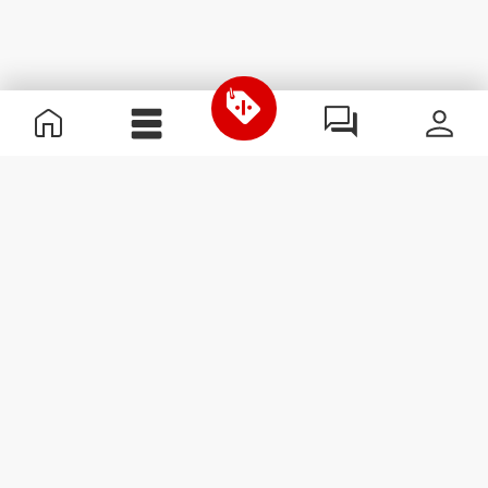
Nützliche Information
Schließe dich unserem Team an!
Werde Partner
AGB
Kundendienst
Newsletter abonnieren
Erhalte Neuigkeiten und
Angebote per E-Mail direkt in
dein Postfach.
Abonnieren
#ExceedYourself