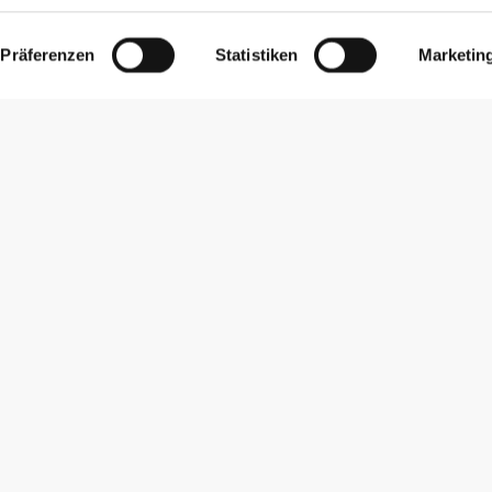
Präferenzen
Statistiken
Marketin
Newsletter abonnieren
Erhalte Neuigkeiten und Angebote per E-Mail direkt in dein
Postfach.
Abonnieren