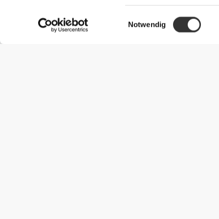
Einwilligungsauswahl
Notwendig
Nützliche Information
Schließe dich unserem Team an!
Werde Partner
AGB
Kundendienst
Versandmöglichkeiten