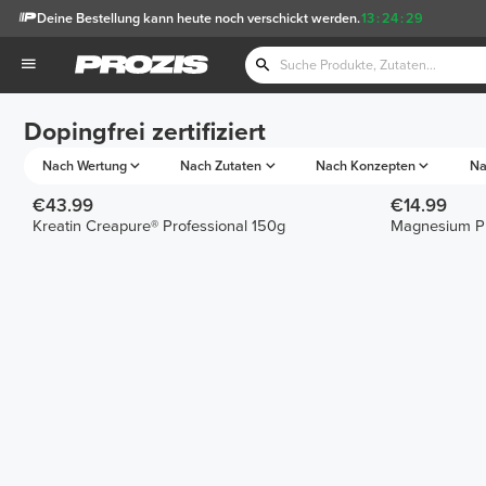
Deine Bestellung kann heute noch verschickt werden.
13
:
24
:
29
Dopingfrei zertifiziert
Nach Wertung
Nach Zutaten
Nach Konzepten
Na
€43.99
€14.99
Kreatin Creapure® Professional 150g
Magnesium Pr