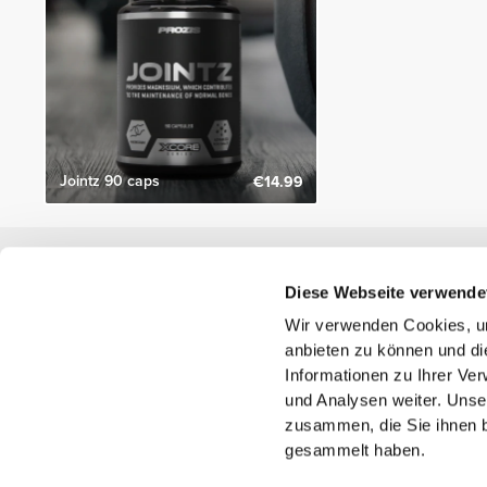
Jointz 90 caps
€14.99
Nützliche Information
Diese Webseite verwende
Schließe dich unserem Team an!
Wir verwenden Cookies, um
Werde Partner
anbieten zu können und di
AGB
Informationen zu Ihrer Ve
Kundendienst
und Analysen weiter. Unse
zusammen, die Sie ihnen b
gesammelt haben.