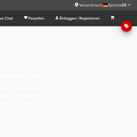
Versand nach:
Sprache
DE
ive-Chat
Favoriten
Einloggen | Registrieren
Wassersports sind
 Ziel ist, sei es
test du verschiedene
e dir helfen können mehr
istung bringen zu