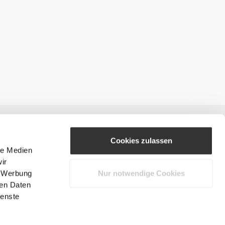
Cookies zulassen
le Medien
ir
, Werbung
Nur notwendige Cookies
#ExceedYourself
ren Daten
ienste