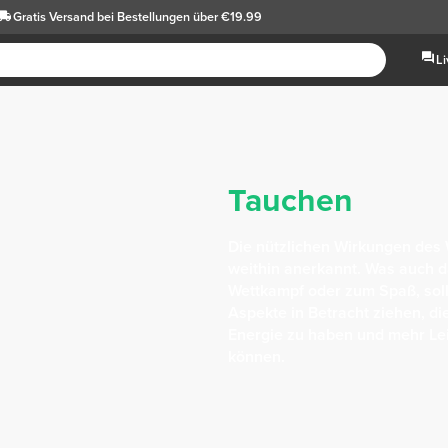
Gratis Versand
bei Bestellungen über €19.99
L
Tauchen
Die nützlichen Wirkungen des 
weithin anerkannt. Was auch das
Wettkampf oder zum Spaß, soll
Aspekte in Betracht ziehen, di
Energie zu haben und mehr Le
können.