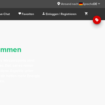
Versand nach:
Sprache
DE
ive-Chat
Favoriten
Einloggen | Registrieren
wimmen
es Wassersports sind
s Ziel, sei es reiner
edene Aspekte unter
 dir helfen mehr Energie
en.