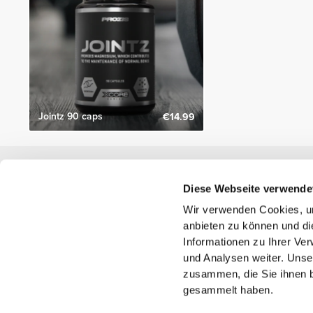
Jointz 90 caps
€14.99
Nützliche Information
Diese Webseite verwende
Schließe dich unserem Team an!
Wir verwenden Cookies, um
Werde Partner
anbieten zu können und di
AGB
Informationen zu Ihrer Ve
Kundendienst
und Analysen weiter. Unse
zusammen, die Sie ihnen b
gesammelt haben.