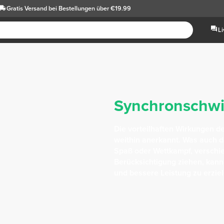
Gratis Versand
bei Bestellungen über €19.99
L
Synchronsch
Die vorteilhaften Wirkungen d
weithin anerkannt. Was auch da
Spaß oder Wettkampf, verschi
Berücksichtigung ziehen, kann
und bessere Leistung zu erziel