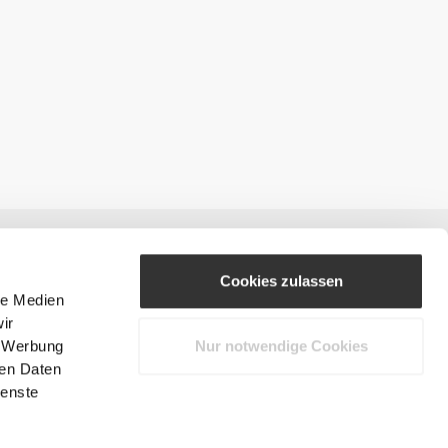
Cookies zulassen
le Medien
ir
, Werbung
Nur notwendige Cookies
#ExceedYourself
ren Daten
ienste