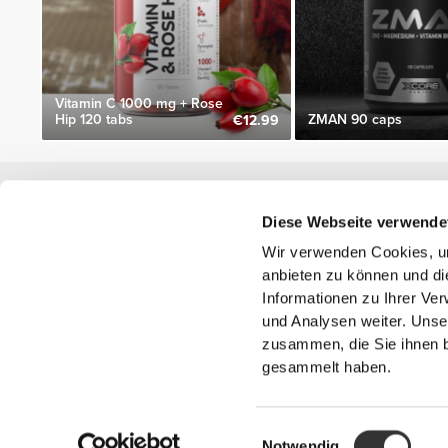
Vitamin C 1000 mg + Rose
Hip 120 tabs
ZMAN 90 caps
€12.99
Nützliche Information
Diese Webseite verwende
Schließe dich unserem Team an!
Wir verwenden Cookies, um
Werde Partner
anbieten zu können und di
AGB
Informationen zu Ihrer Ve
Kundendienst
und Analysen weiter. Unse
zusammen, die Sie ihnen b
gesammelt haben.
Versandmöglichkeiten
Einwilligungsauswahl
'PROZIS' ist ei
Notwendig