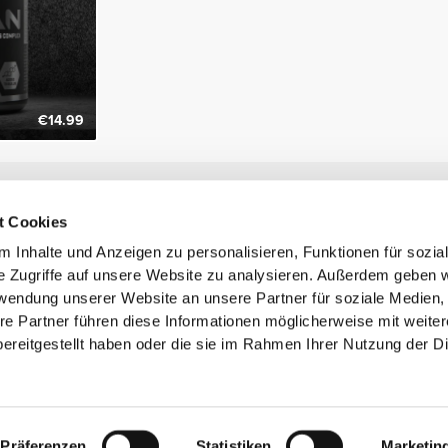
€14.99
Newsletter abonnieren
t Cookies
Erhalte Neuigkeiten und Angebote per E-Mail direkt in dein
Postfach.
 Inhalte und Anzeigen zu personalisieren, Funktionen für sozia
Abonnieren
e Zugriffe auf unsere Website zu analysieren. Außerdem geben w
rwendung unserer Website an unsere Partner für soziale Medien
re Partner führen diese Informationen möglicherweise mit weite
ereitgestellt haben oder die sie im Rahmen Ihrer Nutzung der D
ne Handelsmarke von Prozis.com, S.A. | © Copyright 2026 Prozis.com, S.A. Alle Rec
Präferenzen
Statistiken
Marketin