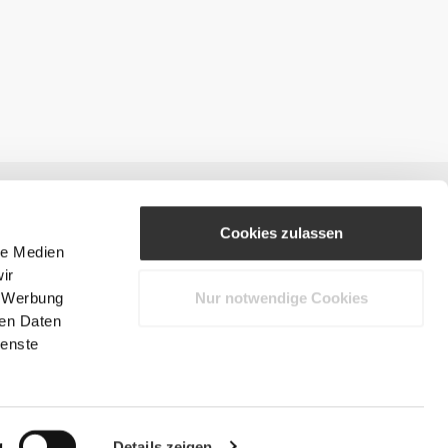
Cookies zulassen
le Medien
ir
, Werbung
Nur notwendige Cookies
#ExceedYourself
ren Daten
ienste
Zahlungsmöglichkeiten
hte vorbehalten.
g
Details zeigen