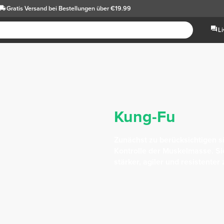
Gratis Versand
bei Bestellungen über €19.99
L
Kung-Fu
Zunächst zu berücksichtigen s
Kontrolle der Muskelmasse. Si
stärker, agiler und resistenter