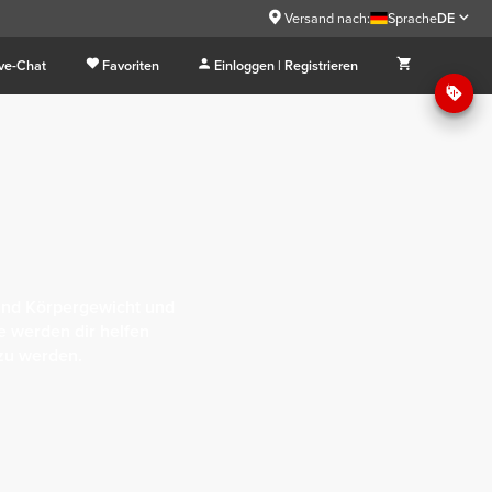
Versand nach:
Sprache
DE
ive-Chat
Favoriten
Einloggen | Registrieren
ind Körpergewicht und
e werden dir helfen
 zu werden.