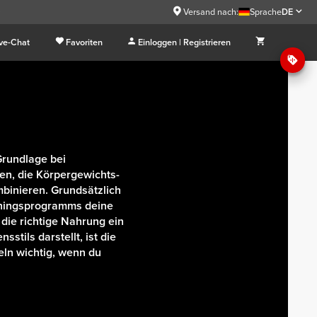
9
Versand nach:
Sprache
DE
ive-Chat
Favoriten
Einloggen | Registrieren
 Grundlage bei
ten, die Körpergewichts-
binieren. Grundsätzlich
ainingsprogramms deine
die richtige Nahrung ein
sstils darstellt, ist die
ln wichtig, wenn du