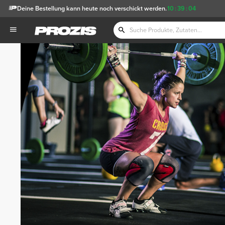
Deine Bestellung kann heute noch verschickt werden.
10
:
39
:
04