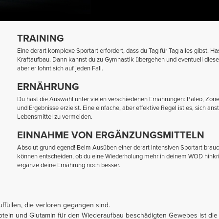
TRAINING
Eine derart komplexe Sportart erfordert, dass du Tag für Tag alles gibst. 
Kraftaufbau. Dann kannst du zu Gymnastik übergehen und eventuell diese 
aber er lohnt sich auf jeden Fall.
ERNÄHRUNG
Du hast die Auswahl unter vielen verschiedenen Ernährungen: Paleo, Zone,
und Ergebnisse erzielst. Eine einfache, aber effektive Regel ist es, sich ans
Lebensmittel zu vermeiden.
EINNAHME VON ERGÄNZUNGSMITTELN
Absolut grundlegend! Beim Ausüben einer derart intensiven Sportart brauchs
können entscheiden, ob du eine Wiederholung mehr in deinem WOD hinkrieg
ergänze deine Ernährung noch besser.
uffüllen, die verloren gegangen sind.
tein und Glutamin für den Wiederaufbau beschädigten Gewebes ist die