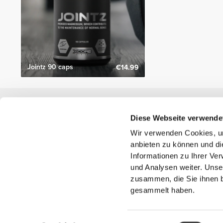
Jointz 90 caps
€14.99
Nützliche Information
Diese Webseite verwende
Schließe dich unserem Team an!
Wir verwenden Cookies, um
Werde Partner
anbieten zu können und di
AGB
Informationen zu Ihrer Ve
Kundendienst
und Analysen weiter. Unse
zusammen, die Sie ihnen b
gesammelt haben.
Versandmöglichkeiten