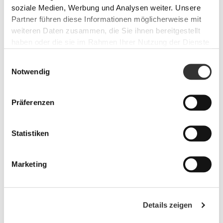
soziale Medien, Werbung und Analysen weiter. Unsere
Partner führen diese Informationen möglicherweise mit
weiteren Daten zusammen, die Sie ihnen bereitgestellt
haben oder die sie im Rahmen Ihrer Nutzung der Dienste
PRO•CGT 400 g
€12.99
gesammelt haben.
Einwilligungsauswahl
Notwendig
Verletzungsverhütung
Stelle mit diesen Produkten optimierte Muskelerholung sicher,
geschmierte Gelenke und Körperschutz gegen Entzündungen.
Präferenzen
Statistiken
Marketing
Details zeigen