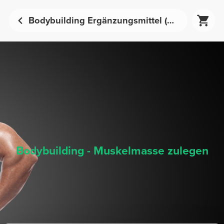
Bodybuilding Ergänzungsmittel (Entwicklung Muskelmasse) - Sporternährung | Prozis
Bodybuilding - Muskelmasse zulegen