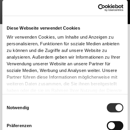
Diese Webseite verwendet Cookies
Die Entwicklung von mehr Muskelmasse sollte aus guten
Wir verwenden Cookies, um Inhalte und Anzeigen zu
Krafttraining und der richtigen Ernährung bestehen. Es wird
personalisieren, Funktionen für soziale Medien anbieten
ebenfalls ausreichend Ruhe benötigt, da die Muskeln ohne Ruhe
zu können und die Zugriffe auf unsere Website zu
nicht wachsen.
analysieren. Außerdem geben wir Informationen zu Ihrer
Verwendung unserer Website an unsere Partner für
Befolge diese Tipps und fang noch heute mit deinen
soziale Medien, Werbung und Analysen weiter. Unsere
Fortschritten an!
Partner führen diese Informationen möglicherweise mit
TRAINING
weiteren Daten zusammen, die Sie ihnen bereitgestellt
Krafttraining mit wenigen Wiederholungen und schweren Gewichten.
haben oder die sie im Rahmen Ihrer Nutzung der Dienste
Trainiere natürlich, mit praktischen Bewegungen - Kniebeugen,
gesammelt haben.
Liegestützen und Kreuzheben. Begrenze dein Ausdauer-Sport Training.
Einwilligungsauswahl
ERNÄHRUNG
Notwendig
Erhöhe deine Aufnahme von Makronährstoffen, speziell Proteinen, mit
allen deinen Mahlzeiten.
Präferenzen
EINNAHME VON ERGÄNZUNGSMITTELN