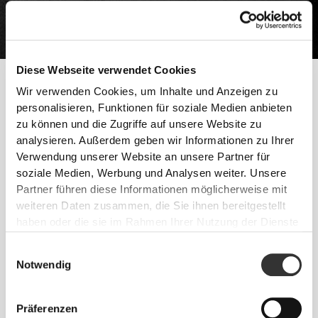
Diese Webseite verwendet Cookies
Schwierigkeiten beim Gewichtszugewinn hängen oft mit
Wir verwenden Cookies, um Inhalte und Anzeigen zu
mangelnder Kalorieneinnahme, oder exzessiver
personalisieren, Funktionen für soziale Medien anbieten
Kalorienverbrennung im Ausdauersport zusammen. Versuche
zu können und die Zugriffe auf unsere Website zu
Deine Kalorieneinnahme zu erhöhen und reduziere die
Trainingszeit.
analysieren. Außerdem geben wir Informationen zu Ihrer
Verwendung unserer Website an unsere Partner für
soziale Medien, Werbung und Analysen weiter. Unsere
Befolge diese Tipps und fang noch heute mit deinen
Partner führen diese Informationen möglicherweise mit
Fortschritten an!
weiteren Daten zusammen, die Sie ihnen bereitgestellt
TRAINING
haben oder die sie im Rahmen Ihrer Nutzung der Dienste
Krafttraining mit wenigen Wiederholungen und schweren Gewichten.
gesammelt haben.
Trainiere natürlich, mit praktischen Bewegungen - Kniebeugen,
Einwilligungsauswahl
Liegestützen und Kreuzheben. Begrenze dein Ausdauer-Sport Training.
Notwendig
ERNÄHRUNG
Erhöhe deine Einnahme aller Makronährstoffe während aller deiner
Präferenzen
Mahlzeiten.