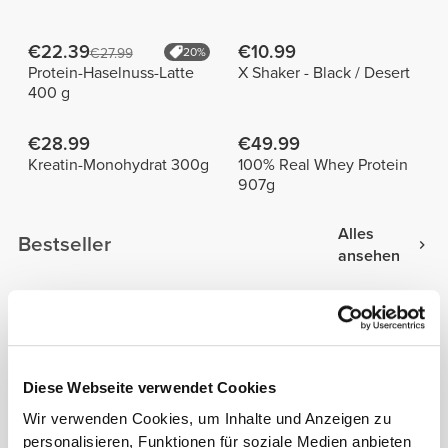
€22.39
€10.99
€27.99
20%
Protein-Haselnuss-Latte
X Shaker - Black / Desert
400 g
€28.99
€49.99
Kreatin-Monohydrat 300g
100% Real Whey Protein
907g
Alles
Bestseller
ansehen
€10.99
€9.99
X Shaker
Fusion Shaker Bottle
Diese Webseite verwendet Cookies
€14.99
€14.99
Stratos Shaker
Hydra 1.0L Crystal Bottle
Wir verwenden Cookies, um Inhalte und Anzeigen zu
personalisieren, Funktionen für soziale Medien anbieten