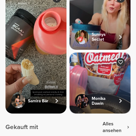
Sunnys
Secret
Monika
Samira Bär
Dawin
Alles
Gekauft mit
ansehen