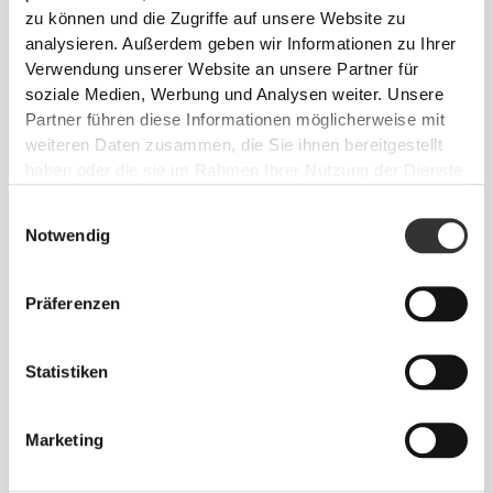
zu können und die Zugriffe auf unsere Website zu
Info und Pflegehinweise
analysieren. Außerdem geben wir Informationen zu Ihrer
Verwendung unserer Website an unsere Partner für
soziale Medien, Werbung und Analysen weiter. Unsere
Der X Shaker wurde entwickelt, um das Mixen zu
Partner führen diese Informationen möglicherweise mit
revolutionieren. Das Design mit abgerundetem
weiteren Daten zusammen, die Sie ihnen bereitgestellt
Boden hilft dir, eine homogene Mischung zu
erhalten.
haben oder die sie im Rahmen Ihrer Nutzung der Dienste
gesammelt haben.
Einwilligungsauswahl
Notwendig
Spülmaschinengeeignet (max. 60 ºC/140 ºF)
Präferenzen
Fassungsvermögen: 750 ml
Statistiken
Made in EU
Marketing
Größen-Guide