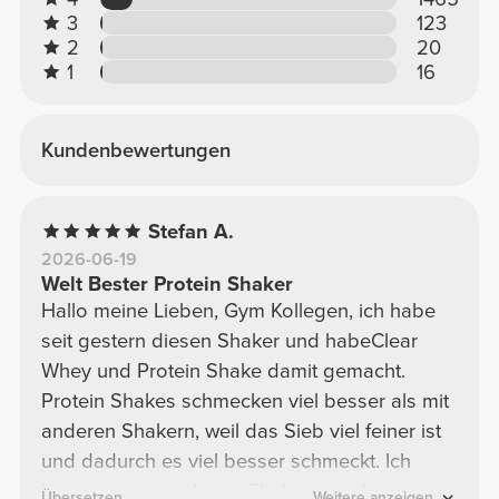
3
123
2
20
1
16
Kundenbewertungen
Stefan A.
2026-06-19
Welt Bester Protein Shaker
Hallo meine Lieben, Gym Kollegen, ich habe
seit gestern diesen Shaker und habeClear
Whey und Protein Shake damit gemacht.
Protein Shakes schmecken viel besser als mit
anderen Shakern, weil das Sieb viel feiner ist
und dadurch es viel besser schmeckt. Ich
kann nur sagen dieser Shaker ist sehr
Übersetzen
Weitere anzeigen