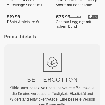
Peach Perfect FX
Peach Perfect Mittellange
Mittellange Shorts mit
Shorts mit hoher Taille
normaler Taille
€19.99
€23.99
€39.99
40%
T-Shirt Athleisure W
Contour Leggings mit
hohem Bund
Produktdetails
BETTERCOTTON
Kühle, atmungsaktive und superweiche Baumwolle,
die für eine verbesserte Festigkeit, Elastizität und
Widerstand entwickelt wurde. Eine bessere Version
von Baumwolle.