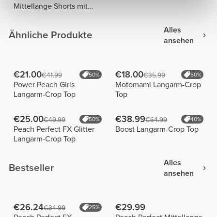
Mittellange Shorts mit
normaler Taille
Alles
Ähnliche Produkte
ansehen
€21.00
€18.00
€41.99
50%
€35.99
50%
Power Peach Girls
Motomami Langarm-Crop
Langarm-Crop Top
Top
€25.00
€38.99
€49.99
50%
€64.99
40%
Peach Perfect FX Glitter
Boost Langarm-Crop Top
Langarm-Crop Top
Alles
Bestseller
ansehen
€26.24
€29.99
€34.99
25%