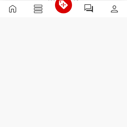
Im Labor entwickelte 2-Wege-Stretch-Konstruktion,
die für plötzliche Geschwindigkeitsstöße und
Richtungswechsel ausgelegt ist.
MEHR ALS
DAS AUGE
FASSEN KANN
Speziell entwickelte Fasertechnologie mit
feuchtigkeitsableitenden Eigenschaften, die dir
helfen, trocken und bequem zu bleiben.