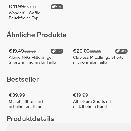
€41.99
€59.99
30%
Wonderful Waffle
Bauchfreies Top
Ähnliche Produkte
€19.49
€20.00
€29.99
€39.99
35%
50%
Alpine NRG Mittellange
Clueless Mittellange Shorts
Shorts mit normaler Taille
mit normaler Taille
Bestseller
€39.99
€19.99
MuseFit Shorts mit
Athleisure Shorts mit
mittelhohem Bund
mittelhohem Bund
Produktdetails