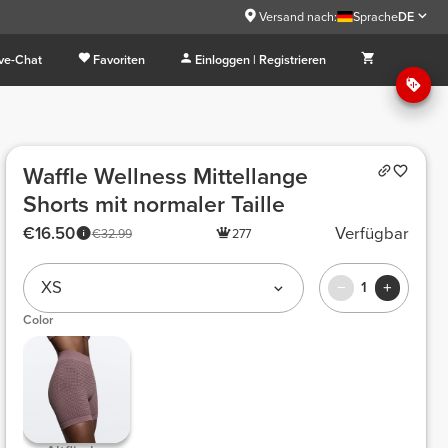
Versand nach:
Sprache
DE
ive-Chat
Favoriten
Einloggen | Registrieren
Waffle Wellness Mittellange
Shorts mit normaler Taille
€16.50
Verfügbar
€32.99
277
XS
1
Color