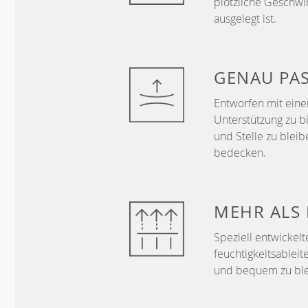
plötzliche Geschwi
ausgelegt ist.
GENAU
PA
Entworfen mit ein
Unterstützung zu b
und Stelle zu bleib
bedecken.
MEHR ALS
Speziell entwickelt
feuchtigkeitsableit
und bequem zu ble