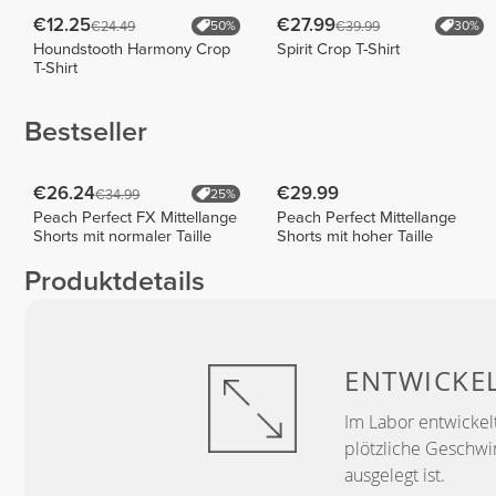
€12.25
€27.99
€24.49
€39.99
50%
30%
Houndstooth Harmony Crop
Spirit Crop T-Shirt
T-Shirt
Bestseller
€26.24
€29.99
€34.99
25%
Peach Perfect FX Mittellange
Peach Perfect Mittellange
Shorts mit normaler Taille
Shorts mit hoher Taille
Produktdetails
ENTWICKE
Im Labor entwickelt
plötzliche Geschwi
ausgelegt ist.