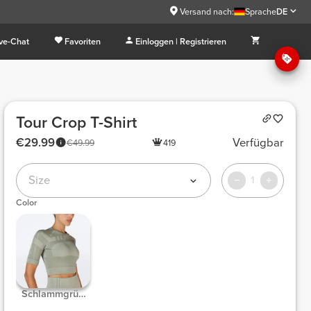
Versand nach:
Sprache
DE
ive-Chat
Favoriten
Einloggen | Registrieren
Tour Crop T-Shirt
€29.99
Verfügbar
€49.99
419
Size
1
Color
Schlammgrün
meliert