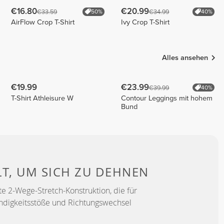
€16.80
€20.99
€33.59
€34.99
50%
40%
AirFlow Crop T-Shirt
Ivy Crop T-Shirt
Alles ansehen
€19.99
€23.99
€39.99
40%
T-Shirt Athleisure W
Contour Leggings mit hohem
Bund
LT, UM
SICH ZU DEHNEN
e 2-Wege-Stretch-Konstruktion, die für
ndigkeitsstöße und Richtungswechsel