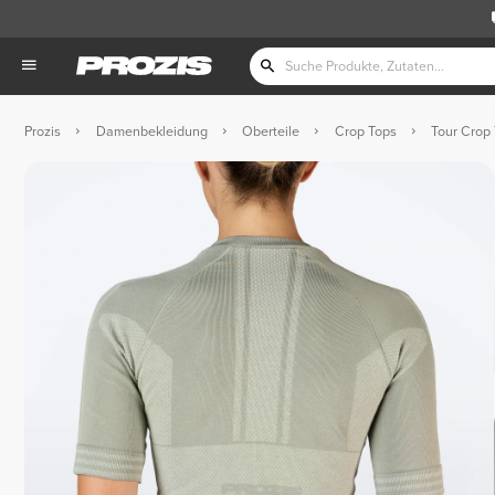
Prozis
Damenbekleidung
Oberteile
Crop Tops
Tour Crop 