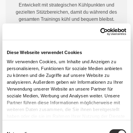
Entwickelt mit strategischen Kühlpunkten und
gezielten Stützbereichen, damit du während des
gesamten Trainings kühl und bequem bleibst.
Diese Webseite verwendet Cookies
Wir verwenden Cookies, um Inhalte und Anzeigen zu
MEHR ALS
DAS AUGE
personalisieren, Funktionen für soziale Medien anbieten
FASSEN KANN
zu können und die Zugriffe auf unsere Website zu
analysieren. Außerdem geben wir Informationen zu Ihrer
Wir verwenden für unsere Kleidungsstücke einen
Verwendung unserer Website an unsere Partner für
schnell trocknenden 2-Wege-Stretchstoff, weil sie
soziale Medien, Werbung und Analysen weiter. Unsere
nicht nur dafür gemacht sind, dass du gut aussiehst,
Partner führen diese Informationen möglicherweise mit
sondern auch dafür, dass du dich wohlfühlst.
weiteren Daten zusammen, die Sie ihnen bereitgestellt
haben oder die sie im Rahmen Ihrer Nutzung der Dienste
gesammelt haben.
Einwilligungsauswahl