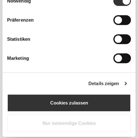
Notwendig
ENTWICKELT MIT
REVOKNIT
-TECHNOLOGIE
Präferenzen
Statistiken
Marketing
RevoKnit
ist eine von Prozis entwickelte
fortschrittliche Stricktechnologie, die
leistungsstarke, hautähnliche Kleidungsstücke mit
Details zeigen
verbesserter Dehnbarkeit, Halt und Komfort schafft.
RevoKnit
leistet mehr, fühlt sich besser an und ist
Cookies zulassen
schonender für die Umwelt.
Nur notwendige Cookies