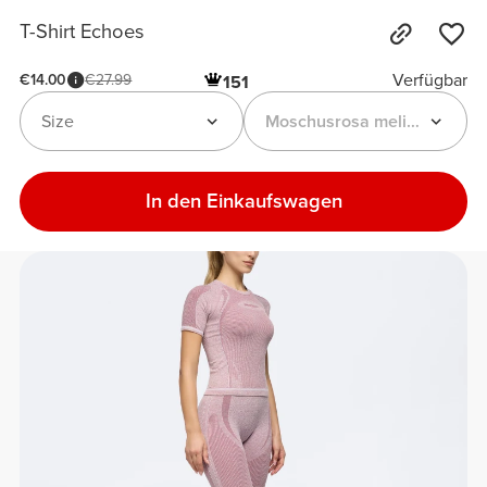
T-Shirt Echoes
Verfügbar
€14.00
€27.99
151
Size
Moschusrosa meliert
In den Einkaufswagen