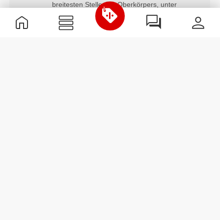
breitesten Stelle des Oberkörpers, unter
den Achselhöhlen und Ihren Schulterblätter
gemessen, wobei das Maßband horizontal
eng am Körper anliegen sollte.
Taille
Messung um die natürliche Gürtellinie
herum.
Info und Pflegehinweise
Größe des Models: 1,78 m - 5'10" | Model trägt
Größe S
Siehe Größentabelle in der Beschreibung.