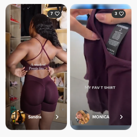
7
3
Sandra
MONICA