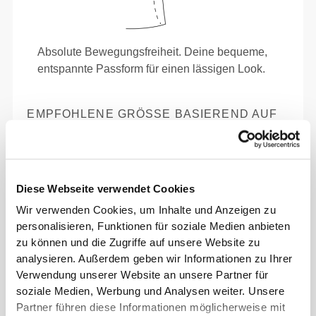
Absolute Bewegungsfreiheit. Deine bequeme,
entspannte Passform für einen lässigen Look.
EMPFOHLENE GRÖSSE BASIEREND AUF D
EINEN KÖRPERMASSEN
BRUSTUMFANG
TAILLE
HÜFTE
GRÖSSE
Diese Webseite verwendet Cookies
(cm)/(in)
(cm)/(in)
(cm)/(in)
Wir verwenden Cookies, um Inhalte und Anzeigen zu
82 - 90
74 - 82
56 - 64
personalisieren, Funktionen für soziale Medien anbieten
XS
32"
- 35"
5/16
29"
- 32"
22"
- 25"
1/8
5/16
1/8
1/4
zu können und die Zugriffe auf unsere Website zu
7/16
analysieren. Außerdem geben wir Informationen zu Ihrer
Verwendung unserer Website an unsere Partner für
82 - 90
64 - 72
90 - 98
S
32"
- 35"
5/16
soziale Medien, Werbung und Analysen weiter. Unsere
25"
- 28"
35"
- 38"
1/4
3/8
7/16
5/8
7/16
Partner führen diese Informationen möglicherweise mit