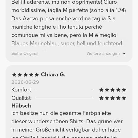
Bel fit aderente, ma non opprimente! Giuro
morbidissime, taglia M perfetta (sono alta 1.74)
Das Avevo presa anche verdina taglia S a
maniche longhe e l'ho tenuta perché
comunque mi va bene, però la M è meglio!
Blaues Marineblau, super, hell und leuchtend,
kommt zu mir!
Siehe Original
Weitere anzeigen
Chiara G.
2026-06-29
Komfort
Qualität
Hübsch
Ich besitze nun die gesamte Farbpalette
dieser wunderschönen Shirts. Das grüne war
in meiner Größe nicht verfügbar, daher habe