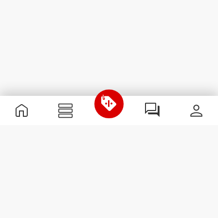
Nützliche Information
Schließe dich unserem Team an!
Werde Partner
AGB
Kundendienst
Newsletter abonnieren
Erhalte Neuigkeiten und