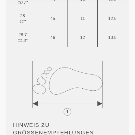
10.7"
28
45
11
12.5
11"
28.7
46
12
13.5
11.3"
HINWEIS ZU
GRÖSSENEMPFEHLUNGEN