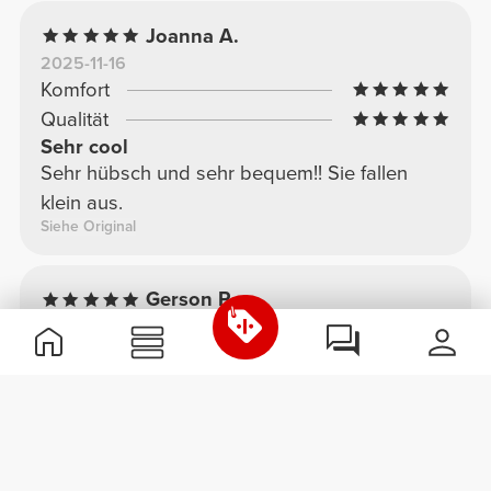
Joanna A.
2025-11-16
Komfort
Qualität
Sehr cool
Sehr hübsch und sehr bequem!! Sie fallen
klein aus.
Siehe Original
Gerson P.
2025-06-11
Komfort
Qualität
Komfortabel
Sie sind ganz neu und bequem, außerdem
wiegen sie nicht viel, was gut ist.
Siehe Original