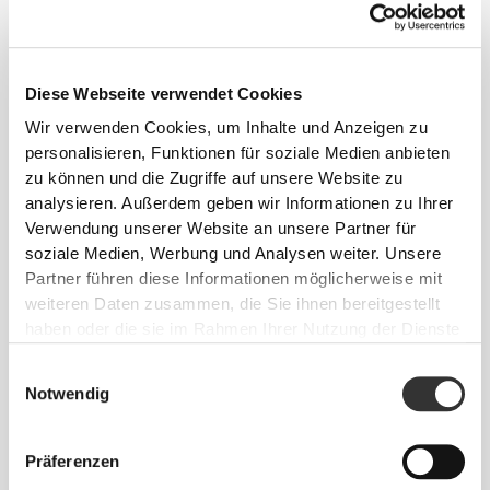
alltäglichen Haushaltsgegenständen.
Diese Webseite verwendet Cookies
Wir verwenden Cookies, um Inhalte und Anzeigen zu
GRÖSSENTABELLE
personalisieren, Funktionen für soziale Medien anbieten
zu können und die Zugriffe auf unsere Website zu
analysieren. Außerdem geben wir Informationen zu Ihrer
Verwendung unserer Website an unsere Partner für
soziale Medien, Werbung und Analysen weiter. Unsere
Partner führen diese Informationen möglicherweise mit
weiteren Daten zusammen, die Sie ihnen bereitgestellt
haben oder die sie im Rahmen Ihrer Nutzung der Dienste
EU
US M
US W
(cm)
gesammelt haben.
(in)
Einwilligungsauswahl
Notwendig
22
36
4
5
8.7"
Präferenzen
22.7