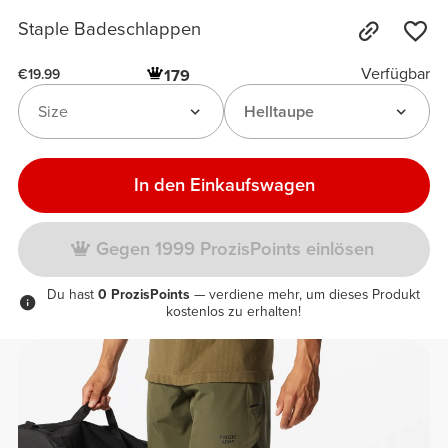
Staple Badeschlappen
Verfügbar
179
€19.99
Size
Helltaupe
In den Einkaufswagen
Gegen 1999 ProzisPoints einlösen
Du hast
0 ProzisPoints
— verdiene mehr, um dieses Produkt
kostenlos zu erhalten!