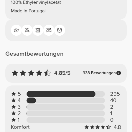
100% Ethylenvinylacetat
Made in Portugal
Gesamtbewertungen
4.85/5
338 Bewertungen
5
295
4
40
3
2
2
1
1
0
Komfort
4.8