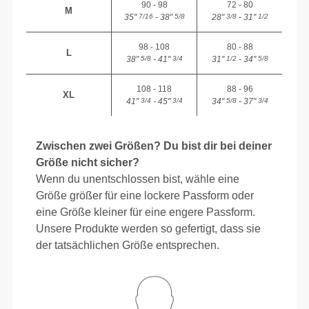
90 - 98
72 - 80
M
35"
- 38"
28"
- 31"
7/16
5/8
3/8
1/2
98 - 108
80 - 88
L
38"
- 41"
31"
- 34"
5/8
3/4
1/2
5/8
108 - 118
88 - 96
XL
41"
- 45"
34"
- 37"
3/4
3/4
5/8
3/4
Zwischen zwei Größen? Du bist dir bei deiner
Größe nicht sicher?
Wenn du unentschlossen bist, wähle eine
Größe größer für eine lockere Passform oder
eine Größe kleiner für eine engere Passform.
Unsere Produkte werden so gefertigt, dass sie
der tatsächlichen Größe entsprechen.