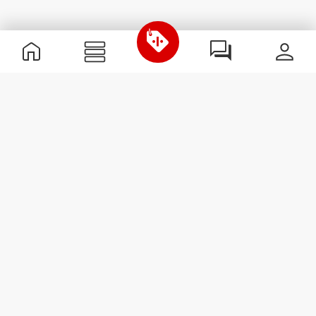
Nützliche Information
Schließe dich unserem Team an!
Werde Partner
AGB
Kundendienst
Newsletter abonnieren
Erhalte Neuigkeiten und
Angebote per E-Mail direkt in
dein Postfach.
Abonnieren
#ExceedYourself