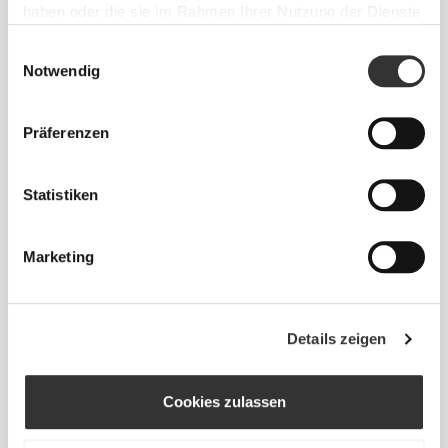
haben oder die sie im Rahmen Ihrer Nutzung der Dienste
ENTWICKELT MIT
REVOKNIT
gesammelt haben.
-TECHNOLOGIE
Einwilligungsauswahl
Notwendig
Präferenzen
Statistiken
RevoKnit
ist eine von Prozis entwickelte
fortschrittliche Stricktechnologie, die
leistungsstarke, hautähnliche Kleidungsstücke mit
Marketing
verbesserter Dehnbarkeit, Halt und Komfort schafft.
RevoKnit
leistet mehr, fühlt sich besser an und ist
Details zeigen
schonender für die Umwelt.
Cookies zulassen