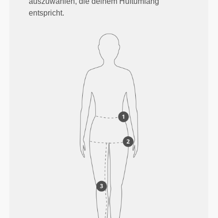
auszuwählen, die deinem Hüftumfang
entspricht.