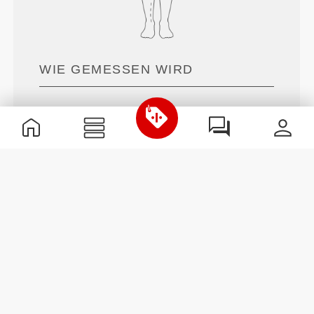
WIE GEMESSEN WIRD
Taille
Messung um die natürliche Gürtellinie
herum.
Hüften
Um den breitesten Teil der Hüfte messen.
Innennaht
Gemessen vom Schritt bis unter die
Knöchel.