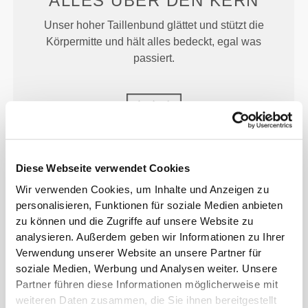
ALLES ÜBER
DEN KERN
Unser hoher Taillenbund glättet und stützt die
Körpermitte und hält alles bedeckt, egal was
passiert.
MEHR ALS
DAS AUGE
Diese Webseite verwendet Cookies
FASSEN KANN
Wir verwenden Cookies, um Inhalte und Anzeigen zu
personalisieren, Funktionen für soziale Medien anbieten
Speziell entwickelte Fasertechnologie mit
zu können und die Zugriffe auf unsere Website zu
feuchtigkeitsableitenden Eigenschaften, die dir
analysieren. Außerdem geben wir Informationen zu Ihrer
helfen, trocken und bequem zu bleiben.
Verwendung unserer Website an unsere Partner für
soziale Medien, Werbung und Analysen weiter. Unsere
Partner führen diese Informationen möglicherweise mit
weiteren Daten zusammen, die Sie ihnen bereitgestellt