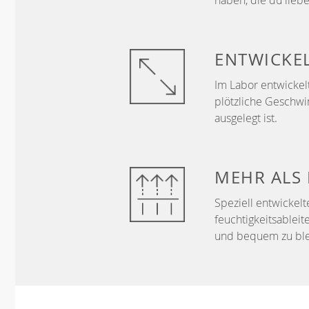
haben, die du liebe
ENTWICKE
Im Labor entwickelt
plötzliche Geschwi
ausgelegt ist.
MEHR ALS
Speziell entwickelt
feuchtigkeitsableit
und bequem zu ble