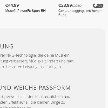
€44.99
€23.99
€39.99
40%
Musefit PowerFit Sport-BH
Contour Leggings mit hohem
Bund
TUNG
erer NRG-Technologie, die deine Muskeln
utung verbessert, Müdigkeit lindert und hart
h zu besseren Leistungen zu bringen.
 UND WEICHE PASSFORM
h superweich auf der Haut anzufühlen und
den Effekt auf all die kleinen Dinge zu