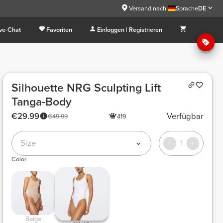
Versand nach:
Sprache
DE
ive-Chat
Favoriten
Einloggen | Registrieren
Silhouette NRG Sculpting Lift
Tanga-Body
€29.99
Verfügbar
€49.99
419
Size
1
Color
Beige