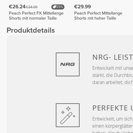
€26.24
€29.99
€34.99
25%
Peach Perfect FX Mittellange
Peach Perfect Mittellange
Shorts mit normaler Taille
Shorts mit hoher Taille
Produktdetails
NRG-
LEIS
Entwickelt mit uns
stärkt, die Durchbl
daran arbeitet, dic
PERFEKTE
Entwickelt, um sic
einen körperglätten