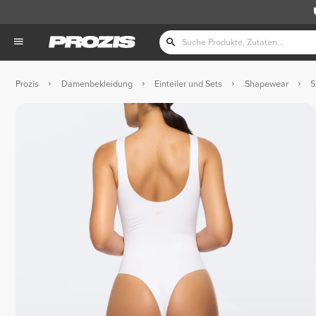
Prozis
Damenbekleidung
Einteiler und Sets
Shapewear
S