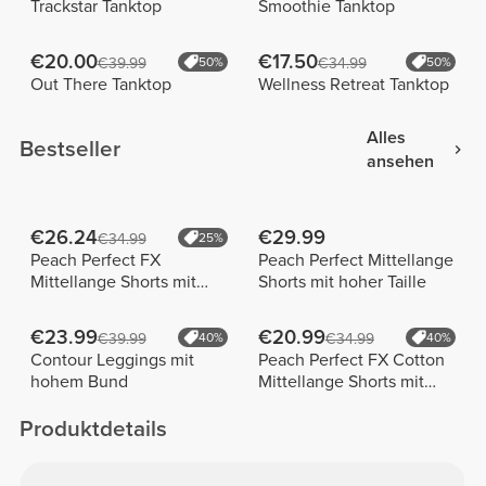
Trackstar Tanktop
Smoothie Tanktop
€20.00
€17.50
€39.99
50%
€34.99
50%
Out There Tanktop
Wellness Retreat Tanktop
Alles
Bestseller
ansehen
€26.24
€29.99
€34.99
25%
Peach Perfect FX
Peach Perfect Mittellange
Mittellange Shorts mit
Shorts mit hoher Taille
normaler Taille
€23.99
€20.99
€39.99
40%
€34.99
40%
Contour Leggings mit
Peach Perfect FX Cotton
hohem Bund
Mittellange Shorts mit
normaler Taille
Produktdetails