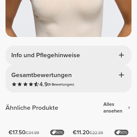
Info und Pflegehinweise
Gesamtbewertungen
4.9
(9 Bewertungen)
Alles
Ähnliche Produkte
ansehen
€17.50
€11.20
€34.99
50%
€22.39
50%