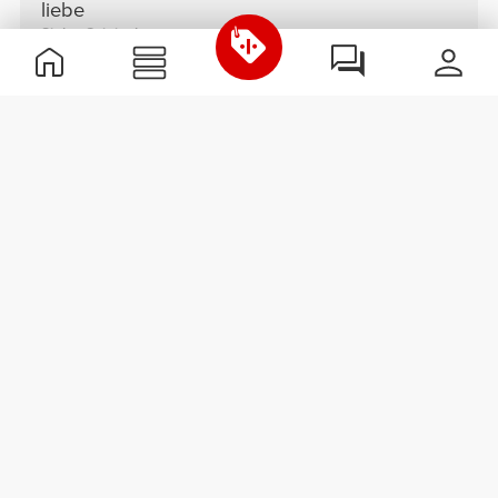
liebe
Siehe Original
Dadinir C.
2025-12-02
Komfort
Qualität
Gut
Ein gutes Stück
Siehe Original
Alissa S.
2025-07-18
Komfort
Qualität
Ich liebe Tanktops wie dieses
superweiches, atmungsaktives langes Top, ich