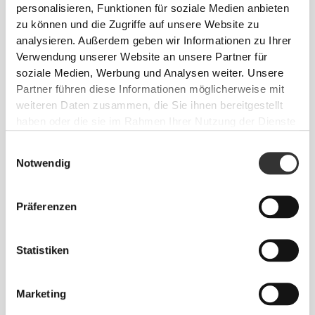
personalisieren, Funktionen für soziale Medien anbieten
zu können und die Zugriffe auf unsere Website zu
UNSER ETIKETT IST DEIN
analysieren. Außerdem geben wir Informationen zu Ihrer
KOMFORT.
Verwendung unserer Website an unsere Partner für
soziale Medien, Werbung und Analysen weiter. Unsere
Partner führen diese Informationen möglicherweise mit
weiteren Daten zusammen, die Sie ihnen bereitgestellt
haben oder die sie im Rahmen Ihrer Nutzung der Dienste
gesammelt haben.
Einwilligungsauswahl
Notwendig
Ohne eingenähtes Etikett
Unsere Kleidung steht für Komfort. Unsere
Präferenzen
Herangehensweise hinterlässt einen wichtigen
Eindruck auf unsere Kleidung: auf die nahtlose
Freiheit! Ohne eingenähtes Etikett wird das Tragen
Statistiken
von Kleidung noch bequemer, da es zu keinen
Hautreizungen kommt.
Marketing