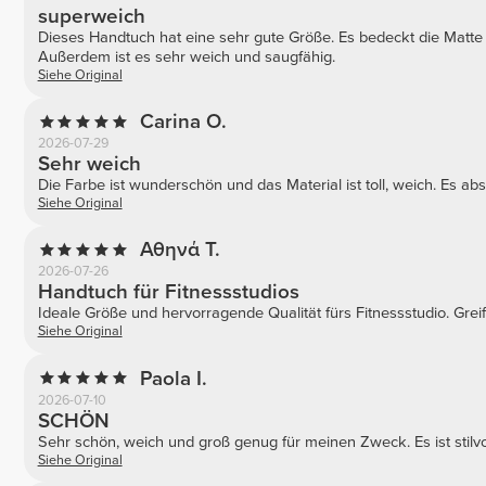
superweich
Dieses Handtuch hat eine sehr gute Größe. Es bedeckt die Matte 
Außerdem ist es sehr weich und saugfähig.
Siehe Original
Carina O.
2026-07-29
Sehr weich
Die Farbe ist wunderschön und das Material ist toll, weich. Es ab
Siehe Original
Αθηνά Τ.
2026-07-26
Handtuch für Fitnessstudios
Ideale Größe und hervorragende Qualität fürs Fitnessstudio. Greif
Siehe Original
Paola I.
2026-07-10
SCHÖN
Sehr schön, weich und groß genug für meinen Zweck. Es ist stilvol
Siehe Original