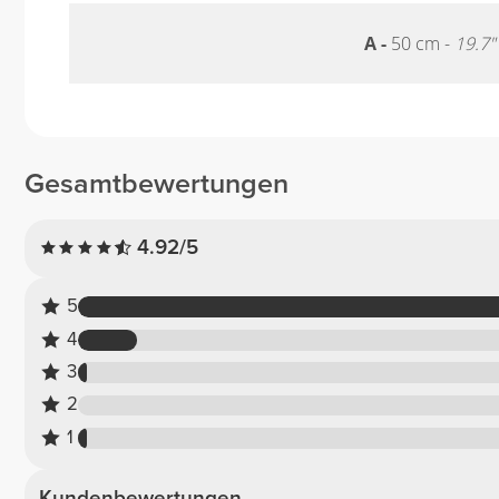
A -
50 cm -
19.7"
Gesamtbewertungen
4.92/5
5
4
3
2
1
Kundenbewertungen