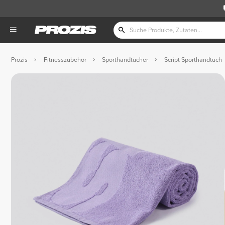
Prozis
Fitnesszubehör
Sporthandtücher
Script Sporthandtuch