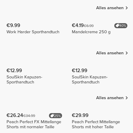
Alles ansehen
€9.99
€4.19
€6.99
40%
Work Harder Sporthandtuch
Mandelcreme 250 g
Alles ansehen
€12.99
€12.99
SoulSkin Kapuzen-
SoulSkin Kapuzen-
Sporthandtuch
Sporthandtuch
Alles ansehen
€26.24
€29.99
€34.99
25%
Peach Perfect FX Mittellange
Peach Perfect Mittellange
Shorts mit normaler Taille
Shorts mit hoher Taille