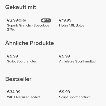
Gekauft mit
€2.99
€19.99
€3.99
25%
Superb Granola - Speculoos
Hydra 1.8L Bottle
275g
Ähnliche Produkte
€9.99
€9.99
Script Sporthandtuch
Athleisure Sporthandtuch
Bestseller
€34.99
€9.99
WIP Oversized T-Shirt
Script Sporthandtuch