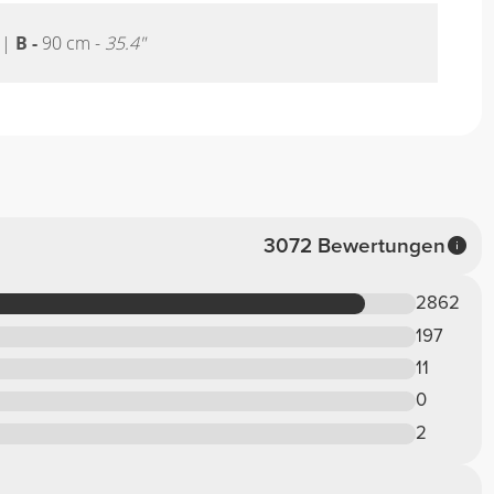
|
B -
90 cm -
35.4"
3072 Bewertungen
2862
197
11
0
2