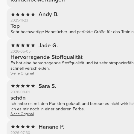
Andy B.
2025-11-23
Top
Sehr hochwertige Handtücher und perfekte Größe für das Trainin
Jade G.
2026-05-05
Hervorragende Stoffqualität
Es hat eine hervorragende Stoffqualität und ist sehr strapazierfäh
schnell verschleißen.
Siehe Original
Sara S.
2026-08-01
schön
Ich habe es mit den Punkten gekauft und bereue es nicht wirklich; 
ich es mir noch in einer anderen Farbe.
Siehe Original
Hanane P.
2026-07-30