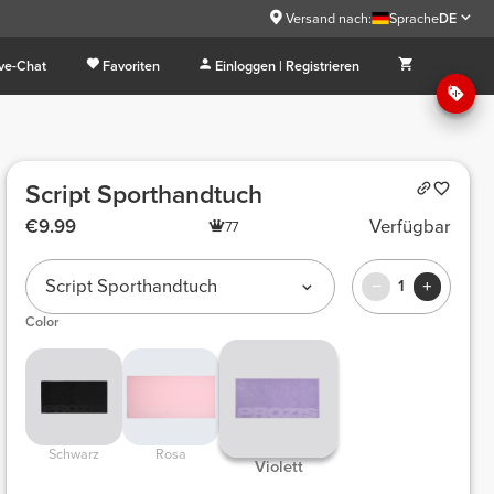
Versand nach:
Sprache
DE
ive-Chat
Favoriten
Einloggen | Registrieren
Script Sporthandtuch
€9.99
Verfügbar
77
Script Sporthandtuch
1
Color
Schwarz
Rosa
Violett